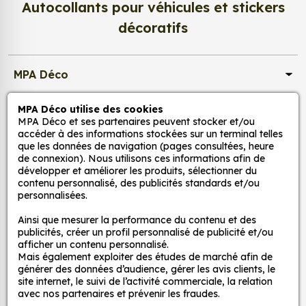
Autocollants pour véhicules et stickers
d’un meuble, d’une porte et de toute autre surface,
et ce, à moindre coût et sans effort.
décoratifs
Quels sont les avantages de nos stickers
décoration ?
MPA Déco
Une grande variété de motifs et de couleurs :
nos Autocollant Chouette Rose 1 sont
MPA Déco utilise des cookies
Nos services
disponibles dans une large gamme de motifs et
MPA Déco et ses partenaires peuvent stocker et/ou
de couleurs, ce qui vous permet de trouver le
accéder à des informations stockées sur un terminal telles
que les données de navigation (pages consultées, heure
sticker parfait pour votre décoration.
Nos sites
de connexion). Nous utilisons ces informations afin de
Une installation facile : nos stickers sont faciles
développer et améliorer les produits, sélectionner du
à installer, même pour les débutants. Il suffit de
contenu personnalisé, des publicités standards et/ou
Mon Compte
personnalisées.
les décoller de leur support et de les coller sur
la surface souhaitée. Vous pouvez vous aider
Ainsi que mesurer la performance du contenu et des
Aide
d’une raclette si besoin.
publicités, créer un profil personnalisé de publicité et/ou
afficher un contenu personnalisé.
Une durabilité élevée : nos stickers sont
Mais également exploiter des études de marché afin de
fabriqués à partir de matériaux de haute
A propos
générer des données d’audience, gérer les avis clients, le
qualité, ce qui leur confère une excellente
site internet, le suivi de l’activité commerciale, la relation
avec nos partenaires et prévenir les fraudes.
durabilité. Ils peuvent résister aux intempéries,