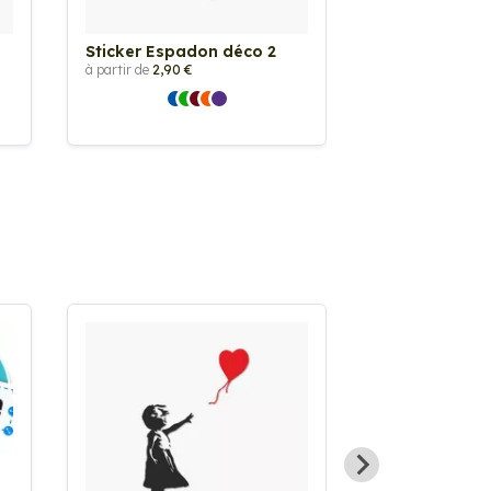
Sticker Espadon déco 2
Sticker hiron
à partir de
2,90 €
à partir de
6,00 €