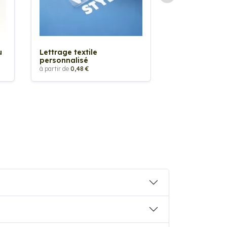
Sticker textil
thermocollan
à partir de
5,88 €
u
Lettrage textile
personnalisé
à partir de
0,48 €