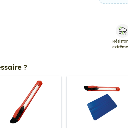
Résista
extrêm
ssaire ?