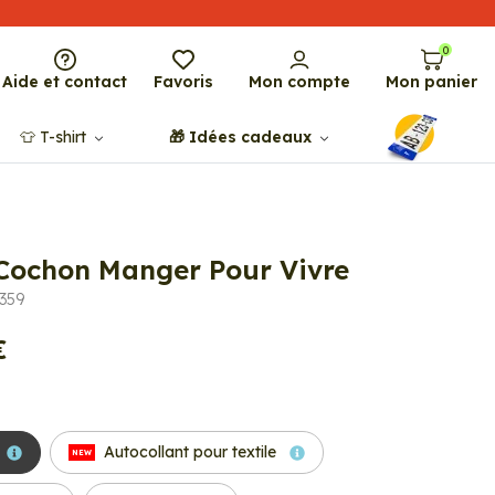
0
Aide et contact
Favoris
Mon compte
Mon panier
👕​​ T-shirt
🎁​ Idées cadeaux
 Cochon Manger Pour Vivre
0359
€
Autocollant pour textile
NEW