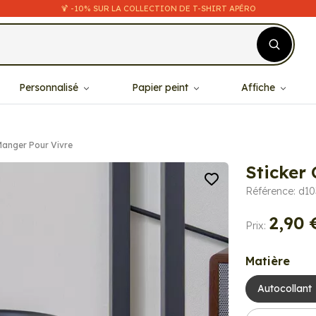
🍹 -10% SUR LA COLLECTION DE T-SHIRT APÉRO
Personnalisé
Papier peint
Affiche
Manger Pour Vivre
Sticker
Référence: d1
2,90 
Prix:
Matière
Autocollant