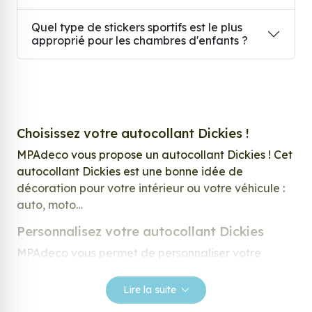
Quel type de stickers sportifs est le plus
approprié pour les chambres d'enfants ?
Choisissez votre autocollant Dickies !
MPAdeco vous propose un autocollant Dickies ! Cet
autocollant Dickies est une bonne idée de
décoration pour votre intérieur ou votre véhicule :
auto, moto…
Personnalisez votre autocollant Dickies
MPAdeco vous permet de personnaliser votre
autocollant Dickies pour vous satisfaire au mieux !
Quantité, taille mais aussi forme, votre souhait sera
Lire la suite
exhaussé. De nombreuses tailles sont disponibles