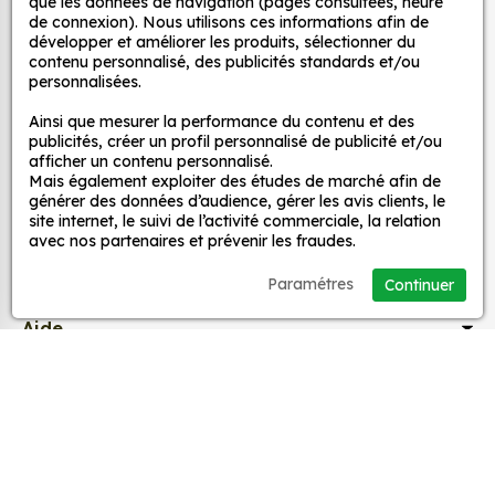
décoratifs
que les données de navigation (pages consultées, heure
permettent de bénéficier facilement d’autocollants
de connexion). Nous utilisons ces informations afin de
Dickies de qualité et à petit prix !
développer et améliorer les produits, sélectionner du
contenu personnalisé, des publicités standards et/ou
MPA Déco
Notre autocollant Dickies de qualité
personnalisées.
Notre autocollant Dickies est créé pour avoir une
Ainsi que mesurer la performance du contenu et des
Nos services
publicités, créer un profil personnalisé de publicité et/ou
durée de vie longue et une résistance
afficher un contenu personnalisé.
exceptionnelle aux UV et aux intempéries si vous
Mais également exploiter des études de marché afin de
choisissez l’option plastifié. Il tiendra aussi bien en
Nos sites
générer des données d’audience, gérer les avis clients, le
site internet, le suivi de l’activité commerciale, la relation
extérieur sur votre véhicule qu’à l’intérieur de votre
avec nos partenaires et prévenir les fraudes.
maison. Nous imprimons nos autocollants sur du
Mon Compte
vinyle de haute qualité, notamment utile pour la
Paramétres
Continuer
décoration de véhicules, les décorations de vitres
Aide
ou vitrines et la décoration d’intérieur. Notre
autocollant Dickies est livré avec un film transfert,
pour une pose simple, rapide et sans bulle.
A propos
Si vous aimez ce genre de produit, vous devriez
adorer notre
Sticker Flip Skateboard
.
Facebook
Instag
Ti