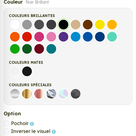
Couleur
Noir Brillant
COULEURS BRILLANTES
Blanc
Gris
Gris Foncé
Gris Anthracite
Noir
Beige
Marron
Jaune Clair
Jaune Fonc
Orange
Rouge
Fuchsia
Rose
Violet
Bleu clair
Bleu Moyen
Bleu Foncé
Bleu Vert
Vert clair
Vert Foncé
Bordeaux
Turquoise
COULEURS MATES
Blanc mat
Noir mat
COULEURS SPÉCIALES
Argent
Or
Rose Gold
Chrome
Holographique
Carbone Noir
Option
Pochoir
Inverser le visuel