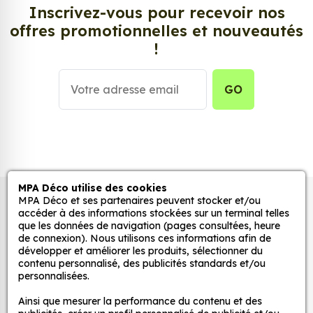
Energy M, aussi connus sous le nom d’autocollant,
Inscrivez-vous pour recevoir nos
d’adhésifs ou de vinyle, sont tendances et très
offres promotionnelles et nouveautés
populaires pour décorer votre intérieur ou votre
!
véhicule.
Personnalisez la surface de votre choix avec nos
GO
stickers muraux et stickers véhicule. Une solution
simple et rapide qui transforme toutes surfaces
lisses, propres et non poreuses.
Grâce à notre sélection de stickers et autocollants,
adaptez la décoration d’une pièce, d’une voiture,
MPA Déco utilise des cookies
MPA Déco et ses partenaires peuvent stocker et/ou
Autocollants pour véhicules et stickers
d’un meuble, d’une porte et de toute autre surface,
accéder à des informations stockées sur un terminal telles
et ce, à moindre coût et sans effort.
décoratifs
que les données de navigation (pages consultées, heure
de connexion). Nous utilisons ces informations afin de
Quels sont les avantages de nos stickers
développer et améliorer les produits, sélectionner du
décoration ?
contenu personnalisé, des publicités standards et/ou
MPA Déco
personnalisées.
Une grande variété de motifs et de couleurs :
nos Sticker Monster Energy M sont disponibles
Ainsi que mesurer la performance du contenu et des
Nos services