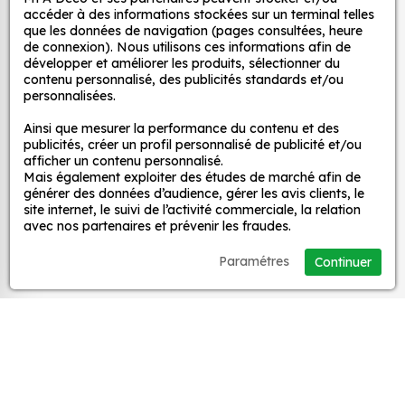
et ce, à moindre coût et sans effort.
décoratifs
accéder à des informations stockées sur un terminal telles
que les données de navigation (pages consultées, heure
Quels sont les avantages de nos stickers
de connexion). Nous utilisons ces informations afin de
décoration ?
développer et améliorer les produits, sélectionner du
MPA Déco
contenu personnalisé, des publicités standards et/ou
Une grande variété de motifs et de couleurs :
personnalisées.
nos Autocollant Drapeau Congo sont
Nos services
Ainsi que mesurer la performance du contenu et des
disponibles dans une large gamme de motifs et
publicités, créer un profil personnalisé de publicité et/ou
de couleurs, ce qui vous permet de trouver le
afficher un contenu personnalisé.
sticker parfait pour votre décoration.
Mais également exploiter des études de marché afin de
Nos sites
générer des données d’audience, gérer les avis clients, le
Une installation facile : nos stickers sont faciles
site internet, le suivi de l’activité commerciale, la relation
à installer, même pour les débutants. Il suffit de
avec nos partenaires et prévenir les fraudes.
Mon Compte
les décoller de leur support et de les coller sur
Paramétres
Continuer
la surface souhaitée. Vous pouvez vous aider
Aide
d’une raclette si besoin.
Une durabilité élevée : nos stickers sont
fabriqués à partir de matériaux de haute
A propos
qualité, ce qui leur confère une excellente
durabilité. Ils peuvent résister aux intempéries,
Facebook
Instag
Ti
aux UV et à l'usure.