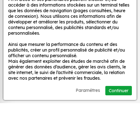
et ce, à moindre coût et sans effort.
décoratifs
accéder à des informations stockées sur un terminal telles
que les données de navigation (pages consultées, heure
Quels sont les avantages de nos stickers
de connexion). Nous utilisons ces informations afin de
décoration ?
développer et améliorer les produits, sélectionner du
MPA Déco
contenu personnalisé, des publicités standards et/ou
Une grande variété de motifs et de couleurs :
personnalisées.
nos Autocollant Drapeau Ecosse sont
Nos services
Ainsi que mesurer la performance du contenu et des
disponibles dans une large gamme de motifs et
publicités, créer un profil personnalisé de publicité et/ou
de couleurs, ce qui vous permet de trouver le
afficher un contenu personnalisé.
sticker parfait pour votre décoration.
Mais également exploiter des études de marché afin de
Nos sites
générer des données d’audience, gérer les avis clients, le
Une installation facile : nos stickers sont faciles
site internet, le suivi de l’activité commerciale, la relation
à installer, même pour les débutants. Il suffit de
avec nos partenaires et prévenir les fraudes.
Mon Compte
les décoller de leur support et de les coller sur
Paramétres
Continuer
la surface souhaitée. Vous pouvez vous aider
Aide
d’une raclette si besoin.
Une durabilité élevée : nos stickers sont
fabriqués à partir de matériaux de haute
A propos
qualité, ce qui leur confère une excellente
durabilité. Ils peuvent résister aux intempéries,
Facebook
Instag
Ti
aux UV et à l'usure.