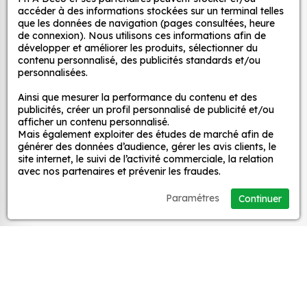
et ce, à moindre coût et sans effort.
décoratifs
accéder à des informations stockées sur un terminal telles
que les données de navigation (pages consultées, heure
Quels sont les avantages de nos stickers
de connexion). Nous utilisons ces informations afin de
décoration ?
développer et améliorer les produits, sélectionner du
MPA Déco
contenu personnalisé, des publicités standards et/ou
Une grande variété de motifs et de couleurs :
personnalisées.
nos Autocollant Drapeau Kenya sont
Nos services
Ainsi que mesurer la performance du contenu et des
disponibles dans une large gamme de motifs et
publicités, créer un profil personnalisé de publicité et/ou
de couleurs, ce qui vous permet de trouver le
afficher un contenu personnalisé.
sticker parfait pour votre décoration.
Mais également exploiter des études de marché afin de
Nos sites
générer des données d’audience, gérer les avis clients, le
Une installation facile : nos stickers sont faciles
site internet, le suivi de l’activité commerciale, la relation
à installer, même pour les débutants. Il suffit de
avec nos partenaires et prévenir les fraudes.
Mon Compte
les décoller de leur support et de les coller sur
Paramétres
Continuer
la surface souhaitée. Vous pouvez vous aider
Aide
d’une raclette si besoin.
Une durabilité élevée : nos stickers sont
fabriqués à partir de matériaux de haute
A propos
qualité, ce qui leur confère une excellente
durabilité. Ils peuvent résister aux intempéries,
Facebook
Instag
Ti
aux UV et à l'usure.