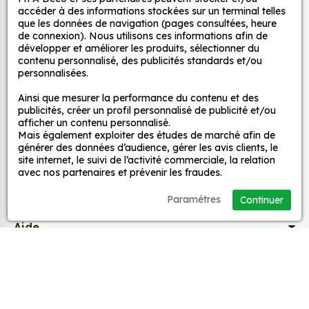
Autocollants pour véhicules et stickers
d’un meuble, d’une porte et de toute autre surface,
accéder à des informations stockées sur un terminal telles
et ce, à moindre coût et sans effort.
décoratifs
que les données de navigation (pages consultées, heure
de connexion). Nous utilisons ces informations afin de
Quels sont les avantages de nos stickers
développer et améliorer les produits, sélectionner du
décoration ?
contenu personnalisé, des publicités standards et/ou
MPA Déco
personnalisées.
Une grande variété de motifs et de couleurs :
nos Autocollant Drapeau Liberia sont
Ainsi que mesurer la performance du contenu et des
Nos services
publicités, créer un profil personnalisé de publicité et/ou
disponibles dans une large gamme de motifs et
afficher un contenu personnalisé.
de couleurs, ce qui vous permet de trouver le
Mais également exploiter des études de marché afin de
sticker parfait pour votre décoration.
Nos sites
générer des données d’audience, gérer les avis clients, le
site internet, le suivi de l’activité commerciale, la relation
Une installation facile : nos stickers sont faciles
avec nos partenaires et prévenir les fraudes.
à installer, même pour les débutants. Il suffit de
Mon Compte
les décoller de leur support et de les coller sur
Paramétres
Continuer
la surface souhaitée. Vous pouvez vous aider
Aide
d’une raclette si besoin.
Une durabilité élevée : nos stickers sont
fabriqués à partir de matériaux de haute
A propos
qualité, ce qui leur confère une excellente
durabilité. Ils peuvent résister aux intempéries,
Facebook
Instag
Ti