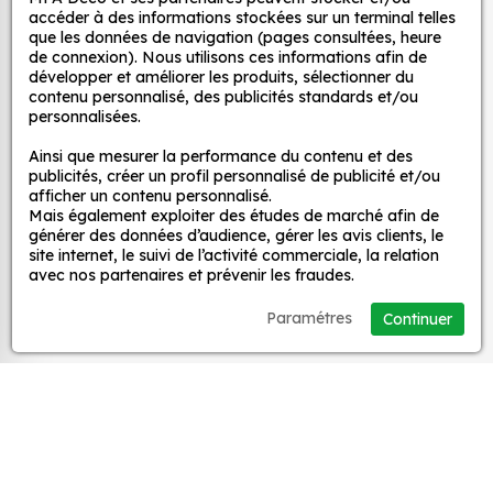
et ce, à moindre coût et sans effort.
décoratifs
accéder à des informations stockées sur un terminal telles
que les données de navigation (pages consultées, heure
Quels sont les avantages de nos stickers
de connexion). Nous utilisons ces informations afin de
décoration ?
développer et améliorer les produits, sélectionner du
MPA Déco
contenu personnalisé, des publicités standards et/ou
Une grande variété de motifs et de couleurs :
personnalisées.
nos Autocollant Drapeau Malte sont
Nos services
Ainsi que mesurer la performance du contenu et des
disponibles dans une large gamme de motifs et
publicités, créer un profil personnalisé de publicité et/ou
de couleurs, ce qui vous permet de trouver le
afficher un contenu personnalisé.
sticker parfait pour votre décoration.
Mais également exploiter des études de marché afin de
Nos sites
générer des données d’audience, gérer les avis clients, le
Une installation facile : nos stickers sont faciles
site internet, le suivi de l’activité commerciale, la relation
à installer, même pour les débutants. Il suffit de
avec nos partenaires et prévenir les fraudes.
Mon Compte
les décoller de leur support et de les coller sur
Paramétres
Continuer
la surface souhaitée. Vous pouvez vous aider
Aide
d’une raclette si besoin.
Une durabilité élevée : nos stickers sont
fabriqués à partir de matériaux de haute
A propos
qualité, ce qui leur confère une excellente
durabilité. Ils peuvent résister aux intempéries,
Facebook
Instag
Ti
aux UV et à l'usure.