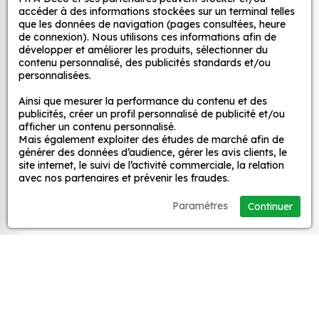
et ce, à moindre coût et sans effort.
décoratifs
accéder à des informations stockées sur un terminal telles
que les données de navigation (pages consultées, heure
Quels sont les avantages de nos stickers
de connexion). Nous utilisons ces informations afin de
décoration ?
développer et améliorer les produits, sélectionner du
MPA Déco
contenu personnalisé, des publicités standards et/ou
Une grande variété de motifs et de couleurs :
personnalisées.
nos Autocollant Drapeau Mongolie sont
Nos services
Ainsi que mesurer la performance du contenu et des
disponibles dans une large gamme de motifs et
publicités, créer un profil personnalisé de publicité et/ou
de couleurs, ce qui vous permet de trouver le
afficher un contenu personnalisé.
sticker parfait pour votre décoration.
Mais également exploiter des études de marché afin de
Nos sites
générer des données d’audience, gérer les avis clients, le
Une installation facile : nos stickers sont faciles
site internet, le suivi de l’activité commerciale, la relation
à installer, même pour les débutants. Il suffit de
avec nos partenaires et prévenir les fraudes.
Mon Compte
les décoller de leur support et de les coller sur
Paramétres
Continuer
la surface souhaitée. Vous pouvez vous aider
Aide
d’une raclette si besoin.
Une durabilité élevée : nos stickers sont
fabriqués à partir de matériaux de haute
A propos
qualité, ce qui leur confère une excellente
durabilité. Ils peuvent résister aux intempéries,
Facebook
Instag
Ti
aux UV et à l'usure.