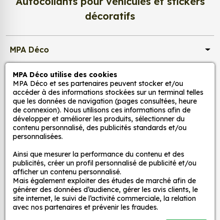
Autocollants pour véhicules et stickers
d’un meuble, d’une porte et de toute autre surface,
et ce, à moindre coût et sans effort.
décoratifs
Quels sont les avantages de nos stickers
décoration ?
MPA Déco
Une grande variété de motifs et de couleurs :
nos Autocollant Drapeau Seychelles sont
MPA Déco utilise des cookies
Nos services
disponibles dans une large gamme de motifs et
MPA Déco et ses partenaires peuvent stocker et/ou
de couleurs, ce qui vous permet de trouver le
accéder à des informations stockées sur un terminal telles
que les données de navigation (pages consultées, heure
sticker parfait pour votre décoration.
Nos sites
de connexion). Nous utilisons ces informations afin de
Une installation facile : nos stickers sont faciles
développer et améliorer les produits, sélectionner du
à installer, même pour les débutants. Il suffit de
contenu personnalisé, des publicités standards et/ou
Mon Compte
personnalisées.
les décoller de leur support et de les coller sur
la surface souhaitée. Vous pouvez vous aider
Ainsi que mesurer la performance du contenu et des
Aide
d’une raclette si besoin.
publicités, créer un profil personnalisé de publicité et/ou
afficher un contenu personnalisé.
Une durabilité élevée : nos stickers sont
Mais également exploiter des études de marché afin de
fabriqués à partir de matériaux de haute
A propos
générer des données d’audience, gérer les avis clients, le
qualité, ce qui leur confère une excellente
site internet, le suivi de l’activité commerciale, la relation
avec nos partenaires et prévenir les fraudes.
durabilité. Ils peuvent résister aux intempéries,
Facebook
Instag
Ti