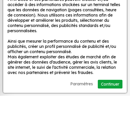
et ce, à moindre coût et sans effort.
décoratifs
accéder à des informations stockées sur un terminal telles
que les données de navigation (pages consultées, heure
Quels sont les avantages de nos stickers
de connexion). Nous utilisons ces informations afin de
décoration ?
développer et améliorer les produits, sélectionner du
MPA Déco
contenu personnalisé, des publicités standards et/ou
Une grande variété de motifs et de couleurs :
personnalisées.
nos Autocollant Drapeau Trinidad sont
Nos services
Ainsi que mesurer la performance du contenu et des
disponibles dans une large gamme de motifs et
publicités, créer un profil personnalisé de publicité et/ou
de couleurs, ce qui vous permet de trouver le
afficher un contenu personnalisé.
sticker parfait pour votre décoration.
Mais également exploiter des études de marché afin de
Nos sites
générer des données d’audience, gérer les avis clients, le
Une installation facile : nos stickers sont faciles
site internet, le suivi de l’activité commerciale, la relation
à installer, même pour les débutants. Il suffit de
avec nos partenaires et prévenir les fraudes.
Mon Compte
les décoller de leur support et de les coller sur
Paramétres
Continuer
la surface souhaitée. Vous pouvez vous aider
Aide
d’une raclette si besoin.
Une durabilité élevée : nos stickers sont
fabriqués à partir de matériaux de haute
A propos
qualité, ce qui leur confère une excellente
durabilité. Ils peuvent résister aux intempéries,
Facebook
Instag
Ti
aux UV et à l'usure.