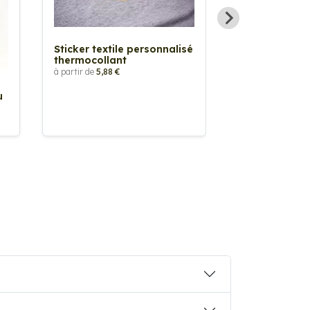
Sticker textile personnalisé
thermocollant
à partir de
5,88 €
u
Sticker Pilot
Drapeau pers
à partir de
2,90 €