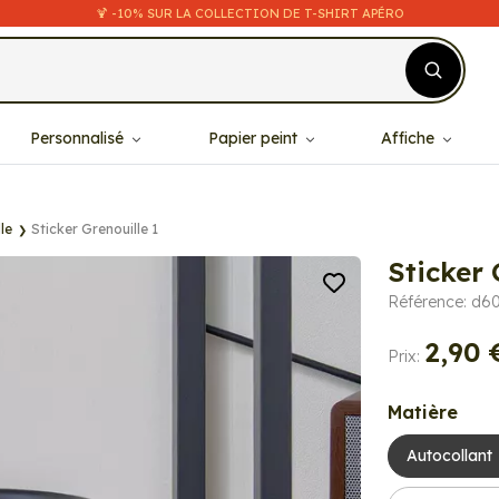
🍹 -10% SUR LA COLLECTION DE T-SHIRT APÉRO
Personnalisé
Papier peint
Affiche
le
Sticker Grenouille 1
Sticker 
Référence: d6
2,90 
Prix:
Matière
Autocollant