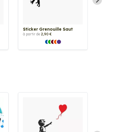
Sticker Grenouille Saut
Sticker Greno
à partir de
2,90 €
à partir de
2,90 €