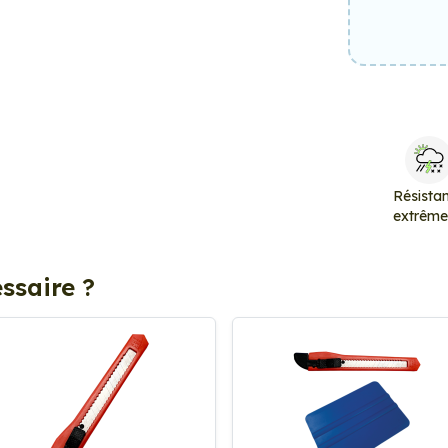
Résista
extrêm
ssaire ?