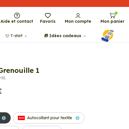
0
Aide et contact
Favoris
Mon compte
Mon panier
👕​​ T-shirt
🎁​ Idées cadeaux
Grenouille 1
098
€
Autocollant pour textile
NEW