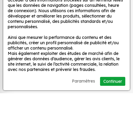
Autocollants pour véhicules et stickers
d’un meuble, d’une porte et de toute autre surface,
accéder à des informations stockées sur un terminal telles
que les données de navigation (pages consultées, heure
et ce, à moindre coût et sans effort.
décoratifs
de connexion). Nous utilisons ces informations afin de
développer et améliorer les produits, sélectionner du
Quels sont les avantages de nos stickers
contenu personnalisé, des publicités standards et/ou
décoration ?
personnalisées.
MPA Déco
Une grande variété de motifs et de couleurs :
Ainsi que mesurer la performance du contenu et des
nos Sticker Londres So British sont disponibles
publicités, créer un profil personnalisé de publicité et/ou
Nos services
afficher un contenu personnalisé.
dans une large gamme de motifs et de
Mais également exploiter des études de marché afin de
couleurs, ce qui vous permet de trouver le
générer des données d’audience, gérer les avis clients, le
sticker parfait pour votre décoration.
Nos sites
site internet, le suivi de l’activité commerciale, la relation
avec nos partenaires et prévenir les fraudes.
Une installation facile : nos stickers sont faciles
à installer, même pour les débutants. Il suffit de
Mon Compte
Paramétres
Continuer
les décoller de leur support et de les coller sur
la surface souhaitée. Vous pouvez vous aider
Aide
d’une raclette si besoin.
Une durabilité élevée : nos stickers sont
fabriqués à partir de matériaux de haute
A propos
qualité, ce qui leur confère une excellente
durabilité. Ils peuvent résister aux intempéries,
Facebook
Instag
Ti