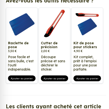
Avez-vous les outils nécessaire ?
Raclette de
Cutter de
Kit de pose
pose
précision
pour stickers
3,50 €
2,00 €
4,90 €
Pose facile et
Découpe
Kit complet,
sans bulle, c'est
précise et sans
prêt à l'emploi
l'outil
déchirer le
pour une pose
indispensable.
sticker.
parfaite.
Ajouter au panier
Ajouter au panier
Ajouter au panier
Les clients ayant acheté cet article