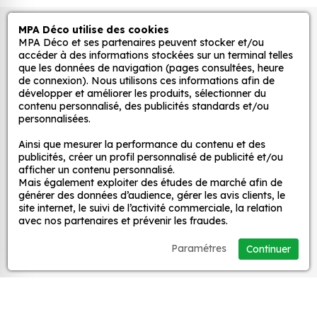
Grâce à notre sélection de stickers et autocollants,
MPA Déco utilise des cookies
Autocollants pour véhicules et stickers
adaptez la décoration d’une pièce, d’une voiture,
MPA Déco et ses partenaires peuvent stocker et/ou
d’un meuble, d’une porte et de toute autre surface,
décoratifs
accéder à des informations stockées sur un terminal telles
et ce, à moindre coût et sans effort.
que les données de navigation (pages consultées, heure
de connexion). Nous utilisons ces informations afin de
Quels sont les avantages de nos stickers
développer et améliorer les produits, sélectionner du
MPA Déco
contenu personnalisé, des publicités standards et/ou
décoration ?
personnalisées.
Une grande variété de motifs et de couleurs :
Nos services
Ainsi que mesurer la performance du contenu et des
nos Autocollant Londres Timbre Vintage 12 sont
publicités, créer un profil personnalisé de publicité et/ou
disponibles dans une large gamme de motifs et
afficher un contenu personnalisé.
de couleurs, ce qui vous permet de trouver le
Mais également exploiter des études de marché afin de
Nos sites
générer des données d’audience, gérer les avis clients, le
sticker parfait pour votre décoration.
site internet, le suivi de l’activité commerciale, la relation
Une installation facile : nos stickers sont faciles
avec nos partenaires et prévenir les fraudes.
Mon Compte
à installer, même pour les débutants. Il suffit de
Paramétres
Continuer
les décoller de leur support et de les coller sur
Aide
la surface souhaitée. Vous pouvez vous aider
d’une raclette si besoin.
Une durabilité élevée : nos stickers sont
A propos