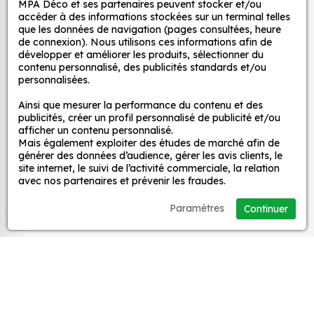
MPA Déco et ses partenaires peuvent stocker et/ou
d’un meuble, d’une porte et de toute autre surface,
décoratifs
accéder à des informations stockées sur un terminal telles
et ce, à moindre coût et sans effort.
que les données de navigation (pages consultées, heure
de connexion). Nous utilisons ces informations afin de
Quels sont les avantages de nos stickers
développer et améliorer les produits, sélectionner du
MPA Déco
contenu personnalisé, des publicités standards et/ou
décoration ?
personnalisées.
Une grande variété de motifs et de couleurs :
Nos services
Ainsi que mesurer la performance du contenu et des
nos Autocollant Noël Chouette Echarpe sont
publicités, créer un profil personnalisé de publicité et/ou
disponibles dans une large gamme de motifs et
afficher un contenu personnalisé.
de couleurs, ce qui vous permet de trouver le
Mais également exploiter des études de marché afin de
Nos sites
générer des données d’audience, gérer les avis clients, le
sticker parfait pour votre décoration.
site internet, le suivi de l’activité commerciale, la relation
Une installation facile : nos stickers sont faciles
avec nos partenaires et prévenir les fraudes.
Mon Compte
à installer, même pour les débutants. Il suffit de
Paramétres
Continuer
les décoller de leur support et de les coller sur
Aide
la surface souhaitée. Vous pouvez vous aider
d’une raclette si besoin.
Une durabilité élevée : nos stickers sont
A propos
fabriqués à partir de matériaux de haute
qualité, ce qui leur confère une excellente
Facebook
Instag
Ti
durabilité. Ils peuvent résister aux intempéries,