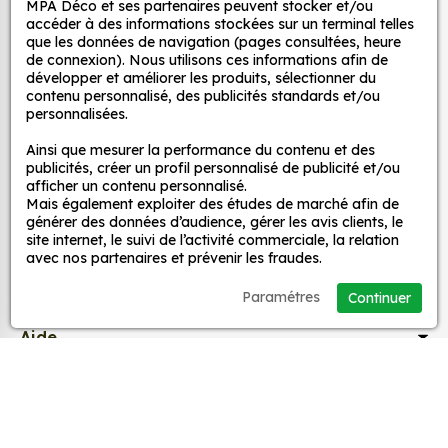
MPA Déco et ses partenaires peuvent stocker et/ou
Autocollants pour véhicules et stickers
adaptez la décoration d’une pièce, d’une voiture,
accéder à des informations stockées sur un terminal telles
d’un meuble, d’une porte et de toute autre surface,
décoratifs
que les données de navigation (pages consultées, heure
et ce, à moindre coût et sans effort.
de connexion). Nous utilisons ces informations afin de
développer et améliorer les produits, sélectionner du
Quels sont les avantages de nos stickers
contenu personnalisé, des publicités standards et/ou
MPA Déco
personnalisées.
décoration ?
Une grande variété de motifs et de couleurs :
Ainsi que mesurer la performance du contenu et des
Nos services
publicités, créer un profil personnalisé de publicité et/ou
nos Autocollant Noël Pingouin Cadeau sont
afficher un contenu personnalisé.
disponibles dans une large gamme de motifs et
Mais également exploiter des études de marché afin de
de couleurs, ce qui vous permet de trouver le
Nos sites
générer des données d’audience, gérer les avis clients, le
site internet, le suivi de l’activité commerciale, la relation
sticker parfait pour votre décoration.
avec nos partenaires et prévenir les fraudes.
Une installation facile : nos stickers sont faciles
Mon Compte
à installer, même pour les débutants. Il suffit de
Paramétres
Continuer
les décoller de leur support et de les coller sur
Aide
la surface souhaitée. Vous pouvez vous aider
d’une raclette si besoin.
Une durabilité élevée : nos stickers sont
A propos
fabriqués à partir de matériaux de haute
qualité, ce qui leur confère une excellente