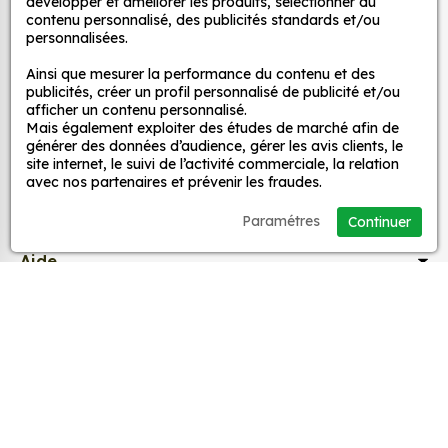
développer et améliorer les produits, sélectionner du
décoration ?
contenu personnalisé, des publicités standards et/ou
MPA Déco
personnalisées.
Une grande variété de motifs et de couleurs :
nos Sticker Sans Permis Aixam 2 sont
Ainsi que mesurer la performance du contenu et des
Nos services
publicités, créer un profil personnalisé de publicité et/ou
disponibles dans une large gamme de motifs et
afficher un contenu personnalisé.
de couleurs, ce qui vous permet de trouver le
Mais également exploiter des études de marché afin de
sticker parfait pour votre décoration.
Nos sites
générer des données d’audience, gérer les avis clients, le
site internet, le suivi de l’activité commerciale, la relation
Une installation facile : nos stickers sont faciles
avec nos partenaires et prévenir les fraudes.
à installer, même pour les débutants. Il suffit de
Mon Compte
les décoller de leur support et de les coller sur
Paramétres
Continuer
la surface souhaitée. Vous pouvez vous aider
Aide
d’une raclette si besoin.
Une durabilité élevée : nos stickers sont
fabriqués à partir de matériaux de haute
A propos
qualité, ce qui leur confère une excellente
durabilité. Ils peuvent résister aux intempéries,
Facebook
Instag
Ti
aux UV et à l'usure.
Un prix abordable : nos stickers sont proposés à
des prix très attractifs.
© 1998-2026 MPA Déco