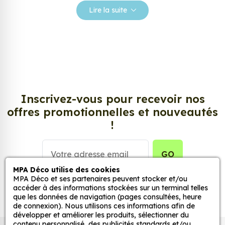
Nos stickers sont spécialement conçus pour
Lire la suite
répondre à vos attentes, laissez vous inspirer parmi
notre large gamme de stickers.
Personnalisez votre Sticker Singe
Chimpanzé Roi ?
Envie de changer de décoration ? Nous avons la
solution ! Les stickers muraux Sticker Singe
Inscrivez-vous pour recevoir nos
Chimpanzé Roi, aussi connus sous le nom
offres promotionnelles et nouveautés
d’autocollant, d’adhésifs ou de vinyle, sont
!
tendances et très populaires pour décorer votre
intérieur ou votre véhicule.
GO
Personnalisez la surface de votre choix avec nos
MPA Déco utilise des cookies
stickers muraux et stickers véhicule. Une solution
MPA Déco et ses partenaires peuvent stocker et/ou
simple et rapide qui transforme toutes surfaces
accéder à des informations stockées sur un terminal telles
que les données de navigation (pages consultées, heure
lisses, propres et non poreuses.
de connexion). Nous utilisons ces informations afin de
développer et améliorer les produits, sélectionner du
Grâce à notre sélection de stickers et autocollants,
contenu personnalisé, des publicités standards et/ou