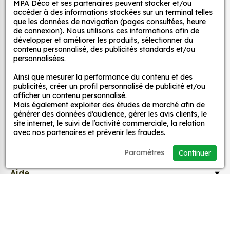
MPA Déco et ses partenaires peuvent stocker et/ou
Autocollants pour véhicules et stickers
d’un meuble, d’une porte et de toute autre surface,
accéder à des informations stockées sur un terminal telles
et ce, à moindre coût et sans effort.
décoratifs
que les données de navigation (pages consultées, heure
de connexion). Nous utilisons ces informations afin de
Quels sont les avantages de nos stickers
développer et améliorer les produits, sélectionner du
décoration ?
contenu personnalisé, des publicités standards et/ou
MPA Déco
personnalisées.
Une grande variété de motifs et de couleurs :
nos Autocollant Tête de mort Noël 5 sont
Ainsi que mesurer la performance du contenu et des
Nos services
publicités, créer un profil personnalisé de publicité et/ou
disponibles dans une large gamme de motifs et
afficher un contenu personnalisé.
de couleurs, ce qui vous permet de trouver le
Mais également exploiter des études de marché afin de
sticker parfait pour votre décoration.
Nos sites
générer des données d’audience, gérer les avis clients, le
site internet, le suivi de l’activité commerciale, la relation
Une installation facile : nos stickers sont faciles
avec nos partenaires et prévenir les fraudes.
à installer, même pour les débutants. Il suffit de
Mon Compte
les décoller de leur support et de les coller sur
Paramétres
Continuer
la surface souhaitée. Vous pouvez vous aider
Aide
d’une raclette si besoin.
Une durabilité élevée : nos stickers sont
fabriqués à partir de matériaux de haute
A propos
qualité, ce qui leur confère une excellente
durabilité. Ils peuvent résister aux intempéries,