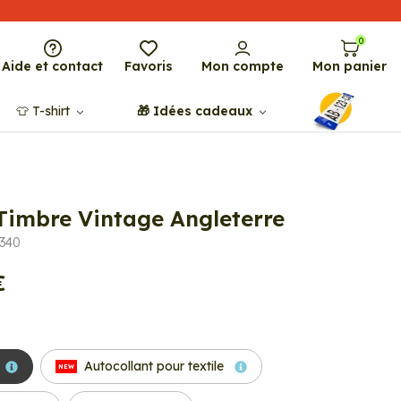
0
Aide et contact
Favoris
Mon compte
Mon panier
👕​​ T-shirt
🎁​ Idées cadeaux
 Timbre Vintage Angleterre
0340
€
Autocollant pour textile
NEW