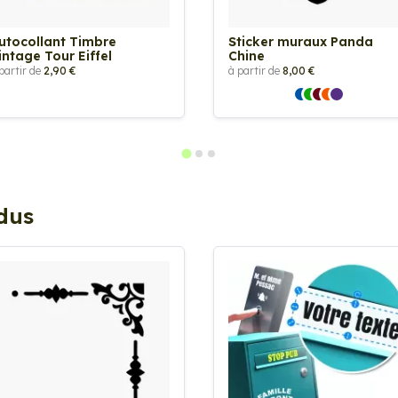
utocollant Timbre
Sticker muraux Panda
intage Tour Eiffel
Chine
partir de
2,90 €
à partir de
8,00 €
ndus