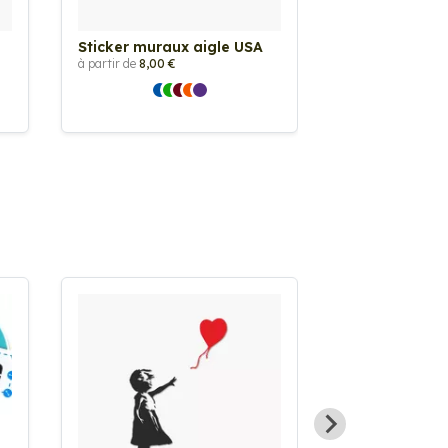
Sticker muraux aigle USA
Sticker murau
soccer Anglet
à partir de
8,00 €
à partir de
8,00 €