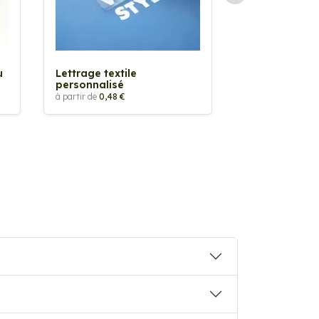
Sticker textil
thermocollan
à partir de
5,88 €
u
Lettrage textile
personnalisé
à partir de
0,48 €