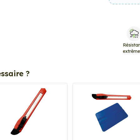
Résista
extrêm
ssaire ?