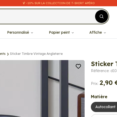
🍹 -10% SUR LA COLLECTION DE T-SHIRT APÉRO
Personnalisé
Papier peint
Affiche
ents
Sticker Timbre Vintage Angleterre
Sticker
Référence: d1
2,90 
Prix:
Matière
Autocollant