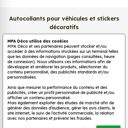
Grâce à notre sélection de stickers et autocollants,
Autocollants pour véhicules et stickers
adaptez la décoration d’une pièce, d’une voiture,
d’un meuble, d’une porte et de toute autre surface,
décoratifs
et ce, à moindre coût et sans effort.
MPA Déco utilise des cookies
Quels sont les avantages de nos stickers
MPA Déco
MPA Déco et ses partenaires peuvent stocker et/ou
décoration ?
accéder à des informations stockées sur un terminal telles
que les données de navigation (pages consultées, heure
Une grande variété de motifs et de couleurs :
de connexion). Nous utilisons ces informations afin de
Nos services
nos Autocollant Timbre Vintage Vin Et Qualité
développer et améliorer les produits, sélectionner du
sont disponibles dans une large gamme de
contenu personnalisé, des publicités standards et/ou
personnalisées.
motifs et de couleurs, ce qui vous permet de
Nos sites
trouver le sticker parfait pour votre décoration.
Ainsi que mesurer la performance du contenu et des
Une installation facile : nos stickers sont faciles
publicités, créer un profil personnalisé de publicité et/ou
Mon Compte
afficher un contenu personnalisé.
à installer, même pour les débutants. Il suffit de
Mais également exploiter des études de marché afin de
les décoller de leur support et de les coller sur
générer des données d’audience, gérer les avis clients, le
Aide
la surface souhaitée. Vous pouvez vous aider
site internet, le suivi de l’activité commerciale, la relation
avec nos partenaires et prévenir les fraudes.
d’une raclette si besoin.
Une durabilité élevée : nos stickers sont
A propos