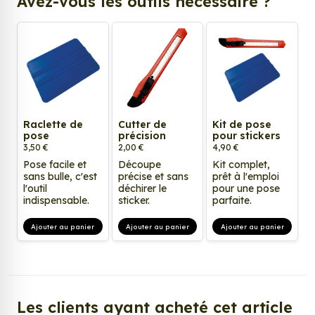
Avez-vous les outils nécessaire ?
Raclette de
Cutter de
Kit de pose
pose
précision
pour stickers
3,50 €
2,00 €
4,90 €
Pose facile et
Découpe
Kit complet,
sans bulle, c'est
précise et sans
prêt à l'emploi
l'outil
déchirer le
pour une pose
indispensable.
sticker.
parfaite.
Ajouter au panier
Ajouter au panier
Ajouter au panier
Les clients ayant acheté cet article