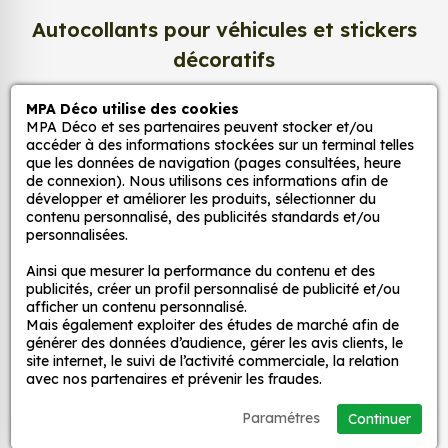
Grâce à notre sélection de stickers et autocollants,
Autocollants pour véhicules et stickers
adaptez la décoration d’une pièce, d’une voiture,
d’un meuble, d’une porte et de toute autre surface,
décoratifs
et ce, à moindre coût et sans effort.
MPA Déco utilise des cookies
Quels sont les avantages de nos stickers
MPA Déco
MPA Déco et ses partenaires peuvent stocker et/ou
décoration ?
accéder à des informations stockées sur un terminal telles
que les données de navigation (pages consultées, heure
Une grande variété de motifs et de couleurs :
de connexion). Nous utilisons ces informations afin de
Nos services
nos Autocollant WC Abstrait Illustration 2 sont
développer et améliorer les produits, sélectionner du
disponibles dans une large gamme de motifs et
contenu personnalisé, des publicités standards et/ou
personnalisées.
de couleurs, ce qui vous permet de trouver le
Nos sites
sticker parfait pour votre décoration.
Ainsi que mesurer la performance du contenu et des
Une installation facile : nos stickers sont faciles
publicités, créer un profil personnalisé de publicité et/ou
Mon Compte
afficher un contenu personnalisé.
à installer, même pour les débutants. Il suffit de
Mais également exploiter des études de marché afin de
les décoller de leur support et de les coller sur
générer des données d’audience, gérer les avis clients, le
Aide
la surface souhaitée. Vous pouvez vous aider
site internet, le suivi de l’activité commerciale, la relation
avec nos partenaires et prévenir les fraudes.
d’une raclette si besoin.
Une durabilité élevée : nos stickers sont
A propos
Paramétres
Continuer
fabriqués à partir de matériaux de haute