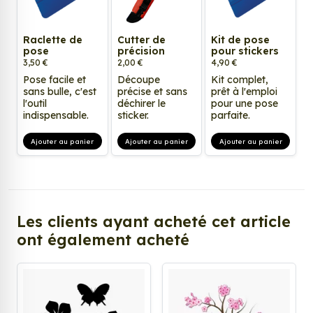
Raclette de
Cutter de
Kit de pose
pose
précision
pour stickers
3,50 €
2,00 €
4,90 €
Pose facile et
Découpe
Kit complet,
sans bulle, c'est
précise et sans
prêt à l'emploi
l'outil
déchirer le
pour une pose
indispensable.
sticker.
parfaite.
Ajouter au panier
Ajouter au panier
Ajouter au panier
Les clients ayant acheté cet article
ont également acheté