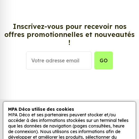
Si vous aimez ce genre de produit, vous devriez
adorer notre
Sticker Fleur déco 14
.
Inscrivez-vous pour recevoir nos
offres promotionnelles et nouveautés
!
GO
MPA Déco utilise des cookies
Autocollants pour véhicules et stickers
MPA Déco et ses partenaires peuvent stocker et/ou
décoratifs
accéder à des informations stockées sur un terminal telles
que les données de navigation (pages consultées, heure
de connexion). Nous utilisons ces informations afin de
développer et améliorer les produits, sélectionner du