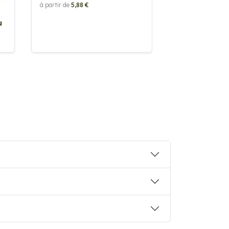
à partir de
5,88 €
u
Sticker Pilot
Drapeau pers
à partir de
2,90 €