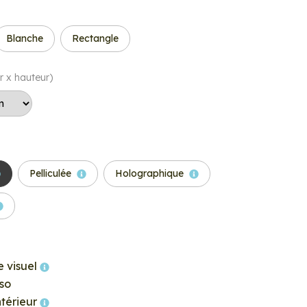
Blanche
Rectangle
r x hauteur)
Pelliculée
Holographique
e visuel
so
ntérieur