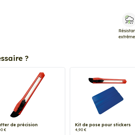
Résista
extrêm
ssaire ?
tter de précision
Kit de pose pour stickers
00 €
4,90 €