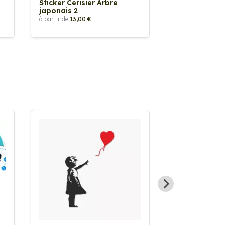
Sticker Cerisier Arbre
Sticker Fleur
japonais 2
à partir de
2,90 €
à partir de
13,00 €