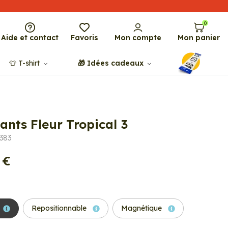
0
Aide et contact
Favoris
Mon compte
Mon panier
👕​​ T-shirt
🎁​ Idées cadeaux
ants Fleur Tropical 3
0383
 €
Repositionnable
Magnétique