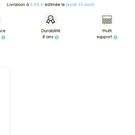
Livraison à
3,90 €
estimée le
jeudi 13 août
nce
Durabilité
Multi
e
8 ans
support