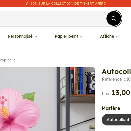
🍹 -10% SUR LA COLLECTION DE T-SHIRT APÉRO
Personnalisé
Papier peint
Affiche
Tropical 3
Autocoll
Référence: d1
13,00
Prix:
Matière
Autocollant