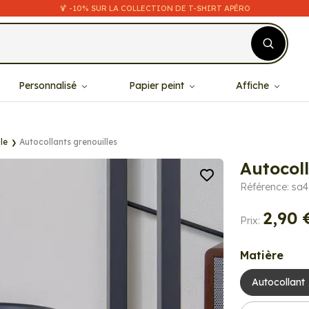
🍹 -10% SUR LA COLLECTION DE T-SHIRT APÉRO
Personnalisé
Papier peint
Affiche
le
Autocollants grenouilles
Autocoll
Référence: sa4
2,90 
Prix:
Matière
Autocollant