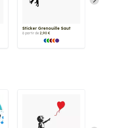
Sticker Grenouille Saut
Sticker Greno
à partir de
2,90 €
à partir de
2,90 €