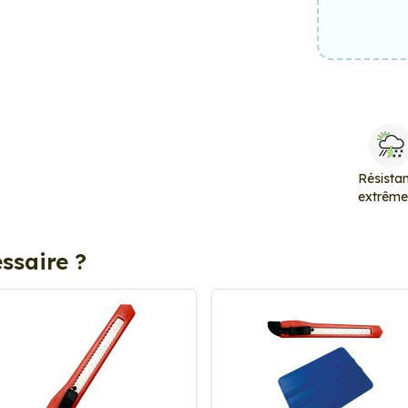
Résista
extrêm
ssaire ?