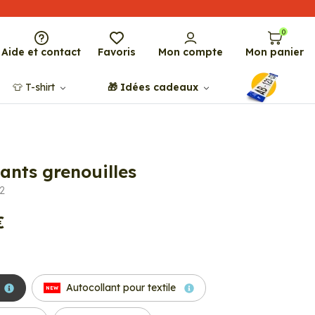
0
Aide et contact
Favoris
Mon compte
Mon panier
👕​​ T-shirt
🎁​ Idées cadeaux
ants grenouilles
2
€
Autocollant pour textile
NEW