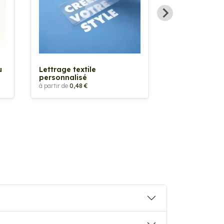
Sticker textil
thermocollan
à partir de
5,88 €
u
Lettrage textile
personnalisé
à partir de
0,48 €