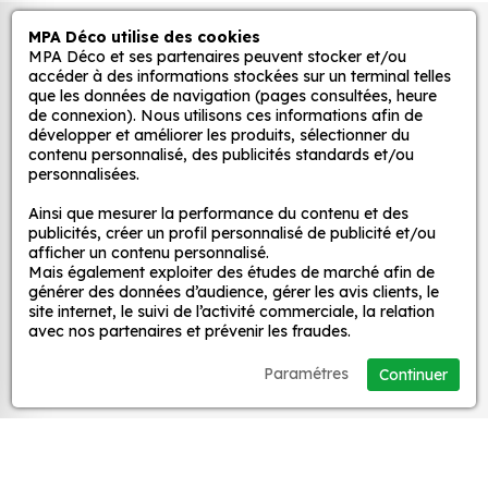
Grâce à notre sélection de stickers et autocollants,
MPA Déco utilise des cookies
Autocollants pour véhicules et stickers
adaptez la décoration d’une pièce, d’une voiture,
MPA Déco et ses partenaires peuvent stocker et/ou
d’un meuble, d’une porte et de toute autre surface,
décoratifs
accéder à des informations stockées sur un terminal telles
et ce, à moindre coût et sans effort.
que les données de navigation (pages consultées, heure
de connexion). Nous utilisons ces informations afin de
Quels sont les avantages de nos stickers
développer et améliorer les produits, sélectionner du
MPA Déco
contenu personnalisé, des publicités standards et/ou
décoration ?
personnalisées.
Une grande variété de motifs et de couleurs :
Nos services
Ainsi que mesurer la performance du contenu et des
nos Sticker Calavera - Tete De Mort Mexicaine
publicités, créer un profil personnalisé de publicité et/ou
68 sont disponibles dans une large gamme de
afficher un contenu personnalisé.
motifs et de couleurs, ce qui vous permet de
Mais également exploiter des études de marché afin de
Nos sites
générer des données d’audience, gérer les avis clients, le
trouver le sticker parfait pour votre décoration.
site internet, le suivi de l’activité commerciale, la relation
Une installation facile : nos stickers sont faciles
avec nos partenaires et prévenir les fraudes.
Mon Compte
à installer, même pour les débutants. Il suffit de
Paramétres
Continuer
les décoller de leur support et de les coller sur
Aide
la surface souhaitée. Vous pouvez vous aider
d’une raclette si besoin.
Une durabilité élevée : nos stickers sont
A propos
fabriqués à partir de matériaux de haute