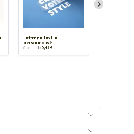
Sticker textil
thermocollan
à partir de
5,88 €
u
Lettrage textile
personnalisé
à partir de
0,48 €