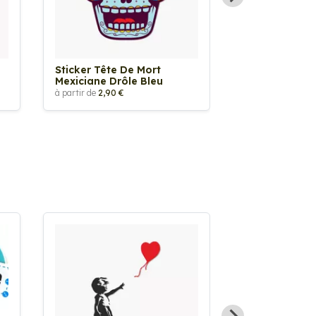
Sticker Tête De Mort
Sticker Tête 
Mexiciane Drôle Bleu
Mexiciane Dr
à partir de
2,90 €
à partir de
2,90 €