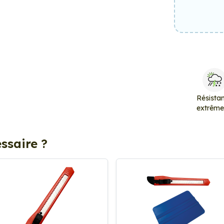
Résista
extrêm
ssaire ?