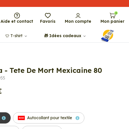
0
Aide et contact
Favoris
Mon compte
Mon panier
👕​​ T-shirt
🎁​ Idées cadeaux
a - Tete De Mort Mexicaine 80
055
€
Autocollant pour textile
NEW