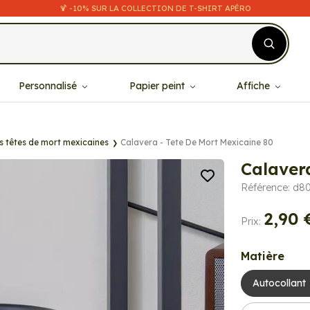
🍹 -10% SUR LA COLLECTION DE T-SHIRT APÉRO
Personnalisé
Papier peint
Affiche
s têtes de mort mexicaines
Calavera - Tete De Mort Mexicaine 80
Calaver
Référence: d8
2,90 
Prix:
Matière
Autocollant