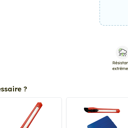
Résista
extrêm
ssaire ?