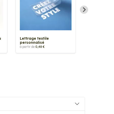
Sticker textil
thermocollan
à partir de
5,88 €
u
Lettrage textile
personnalisé
à partir de
0,48 €