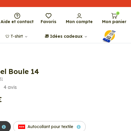
0
Aide et contact
Favoris
Mon compte
Mon panier
👕​​ T-shirt
🎁​ Idées cadeaux
el Boule 14
31
4
avis
€
Autocollant pour textile
NEW