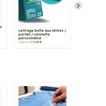
Au
Sticker Tache
Lettrage boîte aux lettres /
à partir de
2,90 €
portail / sonnette
personnalisé
à partir de
0,40 €