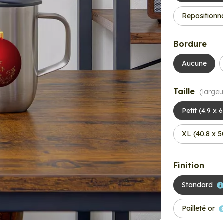
Repositionn
Bordure
Aucune
Taille
(largeu
Petit (4.9 x 
XL (40.8 x 
Finition
Standard
Pailleté or