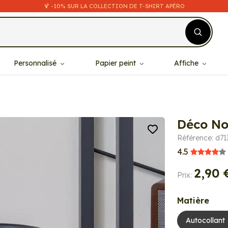
🍹 -10% SUR LA COLLECTION DE T-SHIRT APÉRO
Personnalisé
Papier peint
Affiche
Déco No
Référence: d71
4.5
2,90 
Prix:
Matière
Autocollant