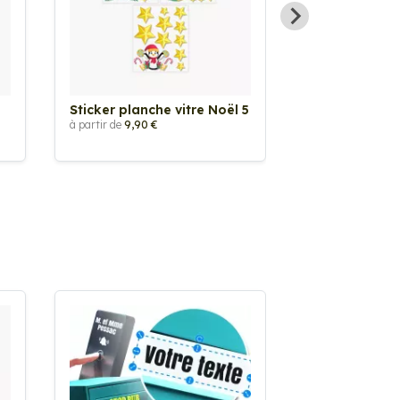
Sticker planche vitre Noël 5
Sticker planc
Guirlande
à partir de
9,90 €
à partir de
9,90 €