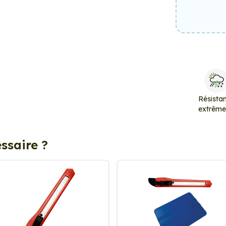
Résista
extrêm
ssaire ?