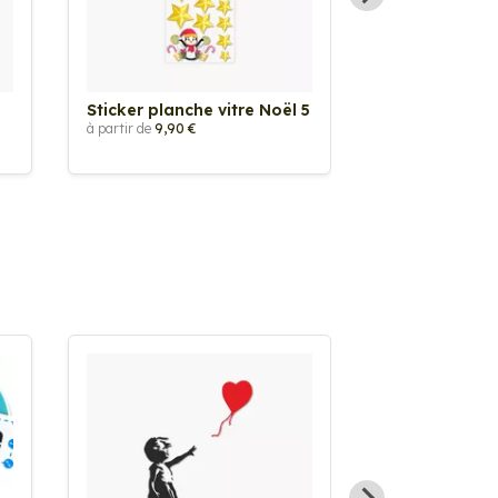
Sticker planche vitre Noël 5
Sticker planc
Guirlande
à partir de
9,90 €
à partir de
9,90 €