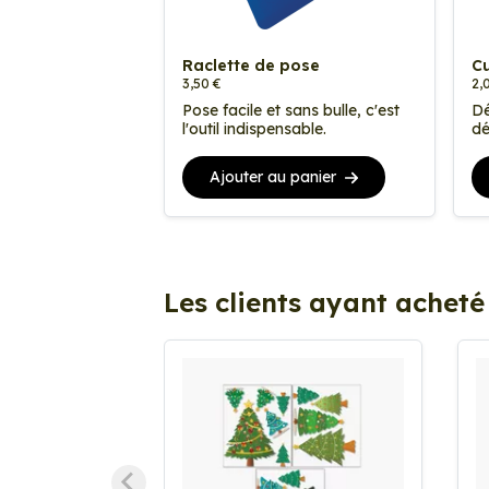
Raclette de pose
Cu
3,50 €
2,
Pose facile et sans bulle, c'est
Dé
l'outil indispensable.
dé
Ajouter au panier
Les clients ayant acheté