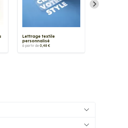
Sticker textil
thermocollan
à partir de
5,88 €
u
Lettrage textile
personnalisé
à partir de
0,48 €