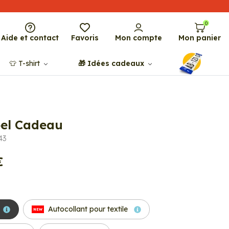
0
Aide et contact
Favoris
Mon compte
Mon panier
👕​​ T-shirt
🎁​ Idées cadeaux
el Cadeau
43
€
Autocollant pour textile
NEW