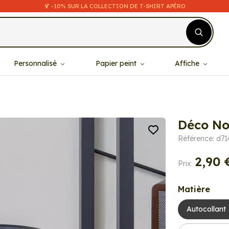
🍹 -10% SUR LA COLLECTION DE T-SHIRT APÉRO
Personnalisé
Papier peint
Affiche
Déco No
Référence: d71
2,90 
Prix:
Matière
Autocollant