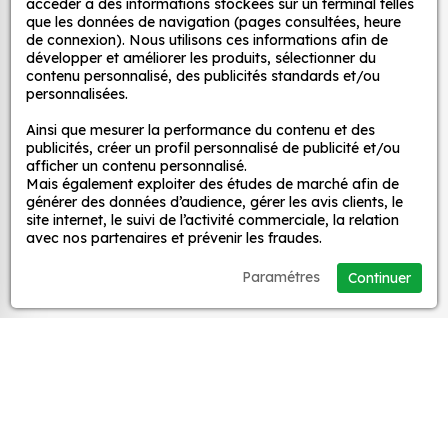
décoratifs
accéder à des informations stockées sur un terminal telles
décoration ?
que les données de navigation (pages consultées, heure
de connexion). Nous utilisons ces informations afin de
Une grande variété de motifs et de couleurs :
développer et améliorer les produits, sélectionner du
nos Déco Noel Houx sont disponibles dans une
MPA Déco
contenu personnalisé, des publicités standards et/ou
large gamme de motifs et de couleurs, ce qui
personnalisées.
vous permet de trouver le sticker parfait pour
Nos services
Ainsi que mesurer la performance du contenu et des
votre décoration.
publicités, créer un profil personnalisé de publicité et/ou
Une installation facile : nos stickers sont faciles
afficher un contenu personnalisé.
Mais également exploiter des études de marché afin de
Nos sites
à installer, même pour les débutants. Il suffit de
générer des données d’audience, gérer les avis clients, le
les décoller de leur support et de les coller sur
site internet, le suivi de l’activité commerciale, la relation
la surface souhaitée. Vous pouvez vous aider
avec nos partenaires et prévenir les fraudes.
Mon Compte
d’une raclette si besoin.
Paramétres
Continuer
Une durabilité élevée : nos stickers sont
Aide
fabriqués à partir de matériaux de haute
qualité, ce qui leur confère une excellente
durabilité. Ils peuvent résister aux intempéries,
A propos
aux UV et à l'usure.
Un prix abordable : nos stickers sont proposés à
Facebook
Instag
Ti
des prix très attractifs.