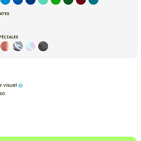
let
Bleu clair
Bleu Moyen
Bleu Foncé
Bleu Vert
Vert clair
Vert Foncé
Bordeaux
Turquoise
ATES
t
r mat
PÉCIALES
Rose Gold
Chrome
Holographique
Carbone Noir
e visuel
so