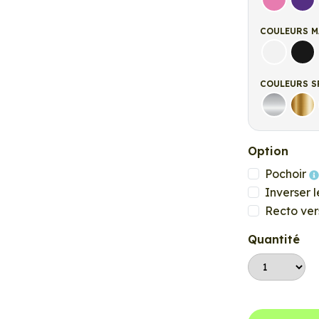
Rose
Vio
COULEURS M
Blanc ma
Noi
COULEURS S
Argent
Or
Option
Pochoir
Inverser l
Recto ver
Quantité