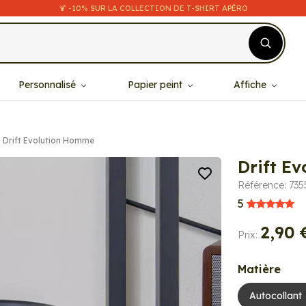
🍹 -10% SUR LA COLLECTION DE T-SHIRT APÉRO
Personnalisé
Papier peint
Affiche
Drift Evolution Homme
Drift E
Référence: 735
5
2,90 
Prix:
Matière
Autocollant