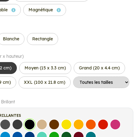
able
Magnétique
Blanche
Rectangle
r x hauteur)
.2 cm)
Moyen (15 x 3.3 cm)
Grand (20 x 4.4 cm)
.9 cm)
XXL (100 x 21.8 cm)
 Brillant
RILLANTES
s
Gris Foncé
Gris Anthracite
Noir
Beige
Marron
Jaune Clair
Jaune Foncé
Orange
Rouge
Fuchsia