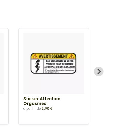
Sticker Attention
Sticker Goo
Orgasmes
à partir de
2,90 €
à partir de
2,90 €