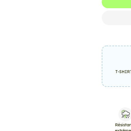
T-SHIR
Résista
extrêm