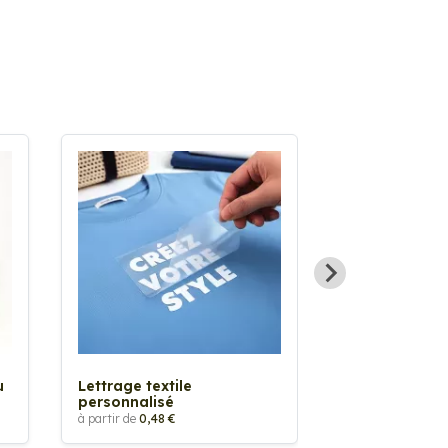
Sticker textil
thermocollan
à partir de
5,88 €
u
Lettrage textile
personnalisé
à partir de
0,48 €