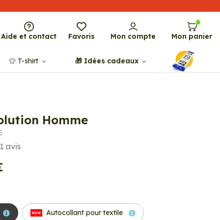
0
Aide et contact
Favoris
Mon compte
Mon panier
👕​​ T-shirt
🎁​ Idées cadeaux
volution Homme
5
1
avis
€
Autocollant pour textile
NEW