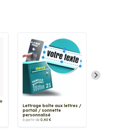
Au
Sticker Tache
Lettrage boîte aux lettres /
à partir de
2,90 €
portail / sonnette
personnalisé
à partir de
0,40 €