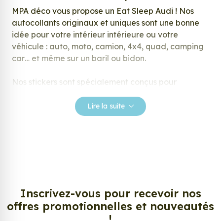
MPA déco vous propose un Eat Sleep Audi ! Nos
autocollants originaux et uniques sont une bonne
idée pour votre intérieur intérieure ou votre
véhicule : auto, moto, camion, 4x4, quad, camping
car… et même sur un baril ou bidon.
Nos stickers sont spécialement conçus pour
répondre à vos attentes, laissez vous inspirer parmi
notre large gamme de stickers.
Lire la suite
Personnalisez votre Eat Sleep Audi ?
Envie de changer de décoration ? Nous avons la
solution ! Les stickers muraux Eat Sleep Audi, aussi
connus sous le nom d’autocollant, d’adhésifs ou de
vinyle, sont tendances et très populaires pour
décorer votre intérieur ou votre véhicule.
Inscrivez-vous pour recevoir nos
offres promotionnelles et nouveautés
Personnalisez la surface de votre choix avec nos
!