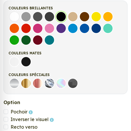
COULEURS BRILLANTES
Blanc
Gris
Gris Foncé
Gris Anthracite
Noir
Beige
Marron
Jaune Clair
Jaune Fonc
Orange
Rouge
Fuchsia
Rose
Violet
Bleu clair
Bleu Moyen
Bleu Foncé
Bleu Vert
Vert clair
Vert Foncé
Bordeaux
Turquoise
COULEURS MATES
Blanc mat
Noir mat
COULEURS SPÉCIALES
Argent
Or
Rose Gold
Chrome
Holographique
Carbone Noir
Option
Pochoir
Inverser le visuel
Recto verso