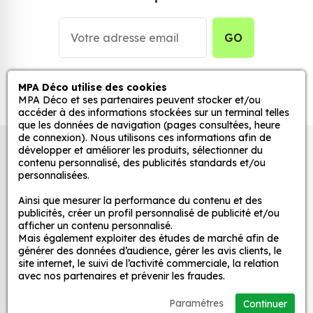
stickers muraux et stickers véhicule. Une solution
simple et rapide qui transforme toutes surfaces
lisses, propres et non poreuses.
GO
Grâce à notre sélection de stickers et autocollants,
adaptez la décoration d’une pièce, d’une voiture,
MPA Déco utilise des cookies
MPA Déco et ses partenaires peuvent stocker et/ou
d’un meuble, d’une porte et de toute autre surface,
accéder à des informations stockées sur un terminal telles
et ce, à moindre coût et sans effort.
que les données de navigation (pages consultées, heure
de connexion). Nous utilisons ces informations afin de
Quels sont les avantages de nos stickers
Autocollants pour véhicules et stickers
développer et améliorer les produits, sélectionner du
décoration ?
contenu personnalisé, des publicités standards et/ou
décoratifs
personnalisées.
Une grande variété de motifs et de couleurs :
nos Eat Sleep Audi sont disponibles dans une
Ainsi que mesurer la performance du contenu et des
publicités, créer un profil personnalisé de publicité et/ou
large gamme de motifs et de couleurs, ce qui
MPA Déco
afficher un contenu personnalisé.
vous permet de trouver le sticker parfait pour
Mais également exploiter des études de marché afin de
votre décoration.
générer des données d’audience, gérer les avis clients, le
Nos services
site internet, le suivi de l’activité commerciale, la relation
Une installation facile : nos stickers sont faciles
avec nos partenaires et prévenir les fraudes.
à installer, même pour les débutants. Il suffit de
Nos sites
les décoller de leur support et de les coller sur
Paramétres
Continuer