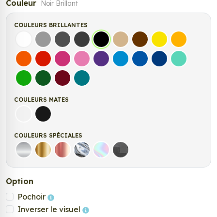
Couleur
Noir Brillant
COULEURS BRILLANTES
Blanc
Gris
Gris Foncé
Gris Anthracite
Noir
Beige
Marron
Jaune Clair
Jaune Fonc
Orange
Rouge
Fuchsia
Rose
Violet
Bleu clair
Bleu Moyen
Bleu Foncé
Bleu Vert
Vert clair
Vert Foncé
Bordeaux
Turquoise
COULEURS MATES
Blanc mat
Noir mat
COULEURS SPÉCIALES
Argent
Or
Rose Gold
Chrome
Holographique
Carbone Noir
Option
Pochoir
Inverser le visuel