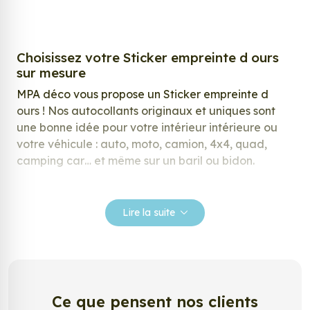
Choisissez votre Sticker empreinte d ours
sur mesure
MPA déco vous propose un Sticker empreinte d
ours ! Nos autocollants originaux et uniques sont
une bonne idée pour votre intérieur intérieure ou
votre véhicule : auto, moto, camion, 4x4, quad,
camping car… et même sur un baril ou bidon.
Nos stickers sont spécialement conçus pour
répondre à vos attentes, laissez vous inspirer parmi
Lire la suite
notre large gamme de stickers.
Personnalisez votre Sticker empreinte d
ours ?
Envie de changer de décoration ? Nous avons la
Ce que pensent nos clients
solution ! Les stickers muraux Sticker empreinte d