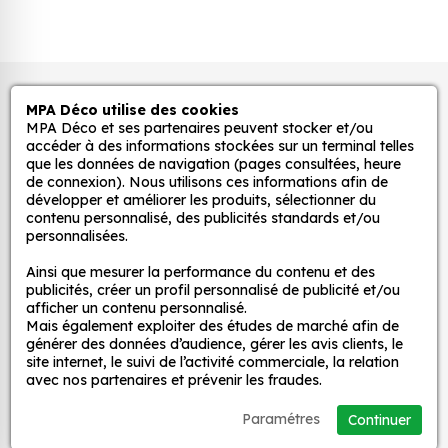
Pour la chambre d'enfant : nos stickers peuvent
être utilisés pour créer une ambiance ludique
et colorée dans la chambre d'enfant. Ils
Autocollants pour véhicules et stickers
MPA Déco utilise des cookies
peuvent également être utilisés pour décorer
décoratifs
MPA Déco et ses partenaires peuvent stocker et/ou
les murs, les meubles ou les jouets.
accéder à des informations stockées sur un terminal telles
Pour la cuisine : nos stickers peuvent être
que les données de navigation (pages consultées, heure
de connexion). Nous utilisons ces informations afin de
utilisés pour ajouter une touche d'originalité à
MPA Déco
développer et améliorer les produits, sélectionner du
la cuisine. Ils peuvent être utilisés pour décorer
contenu personnalisé, des publicités standards et/ou
les murs, les appareils électroménagers ou les
personnalisées.
Nos services
accessoires de cuisine.
Ainsi que mesurer la performance du contenu et des
Pour la salle de bain : nos stickers peuvent être
publicités, créer un profil personnalisé de publicité et/ou
utilisés pour créer une ambiance zen et
afficher un contenu personnalisé.
Nos sites
Mais également exploiter des études de marché afin de
relaxante dans la salle de bain. Ils peuvent
générer des données d’audience, gérer les avis clients, le
être utilisés pour décorer les murs, les miroirs ou
site internet, le suivi de l’activité commerciale, la relation
Mon Compte
les accessoires de salle de bain.
avec nos partenaires et prévenir les fraudes.
Pour le salon : nos stickers peuvent être utilisés
Paramétres
Continuer
pour créer une ambiance chaleureuse et
Aide
accueillante dans le salon. Ils peuvent être