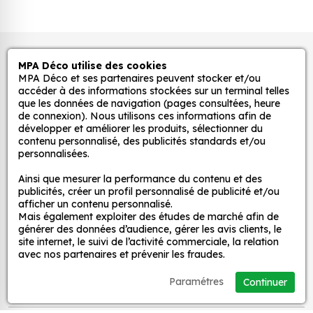
être utilisés pour créer une ambiance ludique
et colorée dans la chambre d'enfant. Ils
peuvent également être utilisés pour décorer
04/02/2013
les murs, les meubles ou les jouets.
Autocollants pour véhicules et stickers
5
très bien
MPA Déco utilise des cookies
Pour la cuisine : nos stickers peuvent être
décoratifs
MPA Déco et ses partenaires peuvent stocker et/ou
utilisés pour ajouter une touche d'originalité à
accéder à des informations stockées sur un terminal telles
la cuisine. Ils peuvent être utilisés pour décorer
que les données de navigation (pages consultées, heure
de connexion). Nous utilisons ces informations afin de
les murs, les appareils électroménagers ou les
05/11/2012
MPA Déco
développer et améliorer les produits, sélectionner du
accessoires de cuisine.
contenu personnalisé, des publicités standards et/ou
5
mes collegues sont demandeurs je vais
Pour la salle de bain : nos stickers peuvent être
personnalisées.
certainement faire une commande groupée.
Nos services
utilisés pour créer une ambiance zen et
Ainsi que mesurer la performance du contenu et des
relaxante dans la salle de bain. Ils peuvent
publicités, créer un profil personnalisé de publicité et/ou
être utilisés pour décorer les murs, les miroirs ou
afficher un contenu personnalisé.
Nos sites
Mais également exploiter des études de marché afin de
les accessoires de salle de bain.
générer des données d’audience, gérer les avis clients, le
Pour le salon : nos stickers peuvent être utilisés
site internet, le suivi de l’activité commerciale, la relation
Mon Compte
pour créer une ambiance chaleureuse et
avec nos partenaires et prévenir les fraudes.
accueillante dans le salon. Ils peuvent être
Paramétres
Continuer
utilisés pour décorer les murs, les meubles ou
Aide
les accessoires de salon.