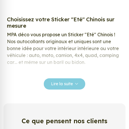
Choisissez votre Sticker "Eté" Chinois sur
mesure
MPA déco vous propose un Sticker "Eté" Chinois !
Nos autocollants originaux et uniques sont une
bonne idée pour votre intérieur intérieure ou votre
véhicule : auto, moto, camion, 4x4, quad, camping
car… et même sur un baril ou bidon.
Nos stickers sont spécialement conçus pour
répondre à vos attentes, laissez vous inspirer parmi
Lire la suite
notre large gamme de stickers.
Personnalisez votre Sticker "Eté" Chinois ?
Envie de changer de décoration ? Nous avons la
solution ! Les stickers muraux Sticker "Eté" Chinois,
Ce que pensent nos clients
aussi connus sous le nom d’autocollant, d’adhésifs