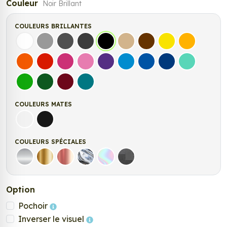
Couleur
Noir Brillant
COULEURS BRILLANTES
Blanc
Gris
Gris Foncé
Gris Anthracite
Noir
Beige
Marron
Jaune Clair
Jaune Fonc
Orange
Rouge
Fuchsia
Rose
Violet
Bleu clair
Bleu Moyen
Bleu Foncé
Bleu Vert
Vert clair
Vert Foncé
Bordeaux
Turquoise
COULEURS MATES
Blanc mat
Noir mat
COULEURS SPÉCIALES
Argent
Or
Rose Gold
Chrome
Holographique
Carbone Noir
Option
Pochoir
Inverser le visuel