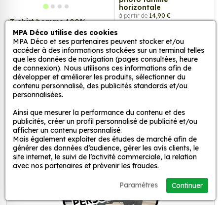
horizontale
à partir de
14,90 €
T-shirt homme 100%
coton bio - Famille -
MPA Déco utilise des cookies
"SUPER PAPA"
MPA Déco et ses partenaires peuvent stocker et/ou
à partir de
17,90 €
accéder à des informations stockées sur un terminal telles
que les données de navigation (pages consultées, heure
XS
3XL
de connexion). Nous utilisons ces informations afin de
développer et améliorer les produits, sélectionner du
contenu personnalisé, des publicités standards et/ou
personnalisées.
‹ Précédent
1
2
Suivant ›
Ainsi que mesurer la performance du contenu et des
publicités, créer un profil personnalisé de publicité et/ou
afficher un contenu personnalisé.
Mais également exploiter des études de marché afin de
générer des données d’audience, gérer les avis clients, le
site internet, le suivi de l’activité commerciale, la relation
avec nos partenaires et prévenir les fraudes.
Paramétres
Continuer