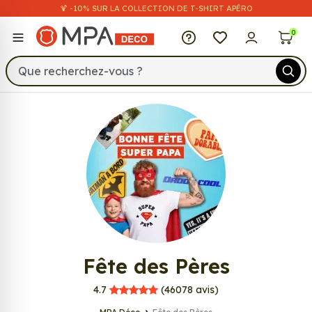
🍹 -10% SUR LA COLLECTION DE T-SHIRT APÉRO
MPA Déco
0
1058
Fête des Pères
MPA Déco
4.7
(46078
avis)