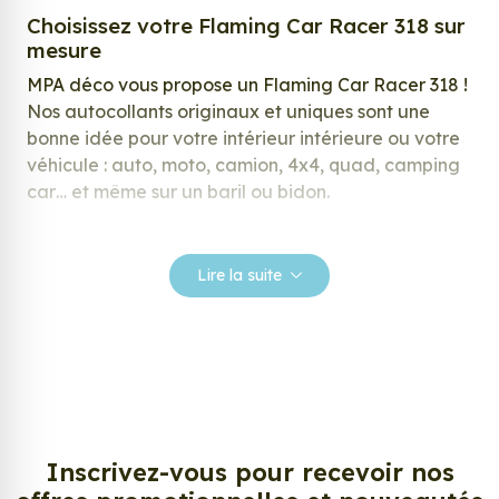
Choisissez votre Flaming Car Racer 318 sur
mesure
MPA déco vous propose un Flaming Car Racer 318 !
Nos autocollants originaux et uniques sont une
bonne idée pour votre intérieur intérieure ou votre
véhicule : auto, moto, camion, 4x4, quad, camping
car… et même sur un baril ou bidon.
Nos stickers sont spécialement conçus pour
répondre à vos attentes, laissez vous inspirer parmi
Lire la suite
notre large gamme de stickers.
Personnalisez votre Flaming Car Racer 318
?
Envie de changer de décoration ? Nous avons la
solution ! Les stickers muraux Flaming Car Racer
318, aussi connus sous le nom d’autocollant,
Inscrivez-vous pour recevoir nos
d’adhésifs ou de vinyle, sont tendances et très