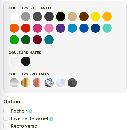
COULEURS BRILLANTES
Blanc
Gris
Gris Foncé
Gris Anthracite
Noir
Beige
Marron
Jaune Clair
Jaune Fonc
Orange
Rouge
Fuchsia
Rose
Violet
Bleu clair
Bleu Moyen
Bleu Foncé
Bleu Vert
Vert clair
Vert Foncé
Bordeaux
Turquoise
COULEURS MATES
Blanc mat
Noir mat
COULEURS SPÉCIALES
Argent
Or
Rose Gold
Chrome
Holographique
Carbone Noir
Option
Pochoir
Inverser le visuel
Recto verso