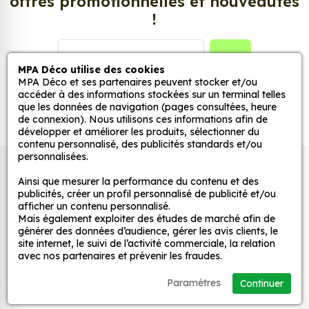
offres promotionnelles et nouveautés
populaires pour décorer votre intérieur ou votre
!
véhicule.
Personnalisez la surface de votre choix avec nos
GO
MPA Déco utilise des cookies
stickers muraux et stickers véhicule. Une solution
MPA Déco et ses partenaires peuvent stocker et/ou
simple et rapide qui transforme toutes surfaces
accéder à des informations stockées sur un terminal telles
lisses, propres et non poreuses.
que les données de navigation (pages consultées, heure
de connexion). Nous utilisons ces informations afin de
développer et améliorer les produits, sélectionner du
Grâce à notre sélection de stickers et autocollants,
contenu personnalisé, des publicités standards et/ou
adaptez la décoration d’une pièce, d’une voiture,
personnalisées.
Autocollants pour véhicules et stickers
d’un meuble, d’une porte et de toute autre surface,
Ainsi que mesurer la performance du contenu et des
et ce, à moindre coût et sans effort.
décoratifs
publicités, créer un profil personnalisé de publicité et/ou
afficher un contenu personnalisé.
Quels sont les avantages de nos stickers
Mais également exploiter des études de marché afin de
décoration ?
générer des données d’audience, gérer les avis clients, le
MPA Déco
site internet, le suivi de l’activité commerciale, la relation
Une grande variété de motifs et de couleurs :
avec nos partenaires et prévenir les fraudes.
nos Flaming Car Racer 318 sont disponibles
Nos services
Paramétres
dans une large gamme de motifs et de
Continuer
couleurs, ce qui vous permet de trouver le