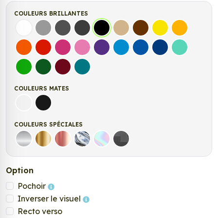
COULEURS BRILLANTES
Blanc
Gris
Gris Foncé
Gris Anthracite
Noir
Beige
Marron
Jaune Clair
Jaune Fonc
Orange
Rouge
Fuchsia
Rose
Violet
Bleu clair
Bleu Moyen
Bleu Foncé
Bleu Vert
Vert clair
Vert Foncé
Bordeaux
Turquoise
COULEURS MATES
Blanc mat
Noir mat
COULEURS SPÉCIALES
Argent
Or
Rose Gold
Chrome
Holographique
Carbone Noir
Option
Pochoir
Inverser le visuel
Recto verso