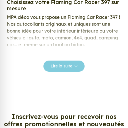
Choisissez votre Flaming Car Racer 397 sur
mesure
MPA déco vous propose un Flaming Car Racer 397 !
Nos autocollants originaux et uniques sont une
bonne idée pour votre intérieur intérieure ou votre
véhicule : auto, moto, camion, 4x4, quad, camping
car… et même sur un baril ou bidon.
Nos stickers sont spécialement conçus pour
répondre à vos attentes, laissez vous inspirer parmi
Lire la suite
notre large gamme de stickers.
Personnalisez votre Flaming Car Racer 397
?
Envie de changer de décoration ? Nous avons la
solution ! Les stickers muraux Flaming Car Racer
397, aussi connus sous le nom d’autocollant,
Inscrivez-vous pour recevoir nos
d’adhésifs ou de vinyle, sont tendances et très
offres promotionnelles et nouveautés
populaires pour décorer votre intérieur ou votre