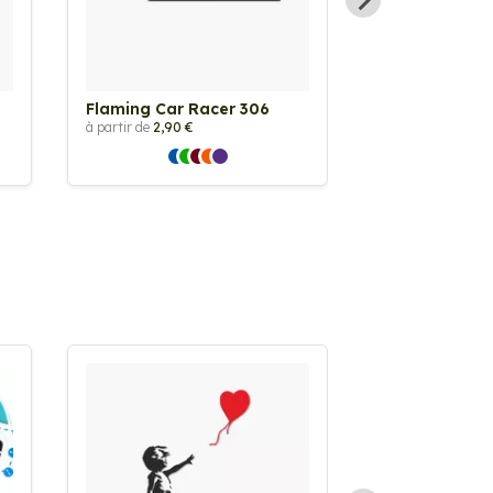
Flaming Car Racer 306
Sticker Flami
à partir de
2,90 €
à partir de
2,90 €