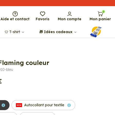
0
Aide et contact
Favoris
Mon compte
Mon panier
👕​​ T-shirt
🎁​ Idées cadeaux
 Flaming couleur
010-bleu
€
Autocollant pour textile
NEW