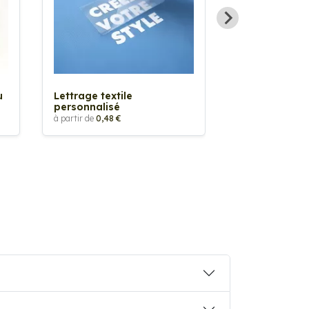
Sticker textil
thermocollan
à partir de
5,88 €
u
Lettrage textile
personnalisé
à partir de
0,48 €