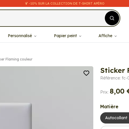
🍹 -10% SUR LA COLLECTION DE T-SHIRT APÉRO
Personnalisé
Papier peint
Affiche
ker Flaming couleur
Sticker
Référence: fc-
8,00 
Prix:
Matière
Autocollant