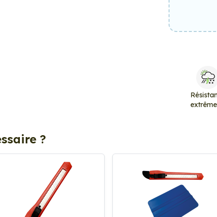
Résista
extrêm
ssaire ?