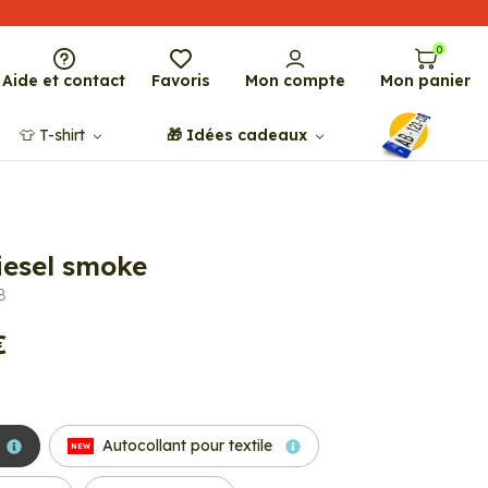
0
Aide et contact
Favoris
Mon compte
Mon panier
👕​​ T-shirt
🎁​ Idées cadeaux
iesel smoke
8
€
Autocollant pour textile
NEW