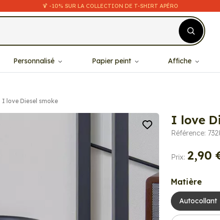
🍹 -10% SUR LA COLLECTION DE T-SHIRT APÉRO
Personnalisé
Papier peint
Affiche
I love Diesel smoke
I love D
Référence: 732
2,90 
Prix:
Matière
Autocollant