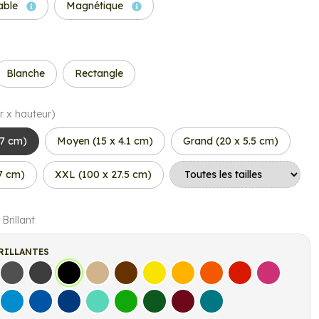
able
Magnétique
Blanche
Rectangle
r x hauteur)
.7 cm)
Moyen (15 x 4.1 cm)
Grand (20 x 5.5 cm)
.7 cm)
XXL (100 x 27.5 cm)
 Brillant
RILLANTES
s
Gris Foncé
Gris Anthracite
Noir
Beige
Marron
Jaune Clair
Jaune Foncé
Orange
Rouge
Fuchsia
let
Bleu clair
Bleu Moyen
Bleu Foncé
Bleu Vert
Vert clair
Vert Foncé
Bordeaux
Turquoise