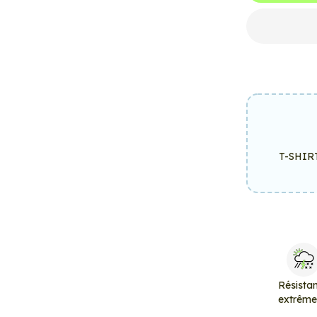
T-SHIR
Résista
extrêm