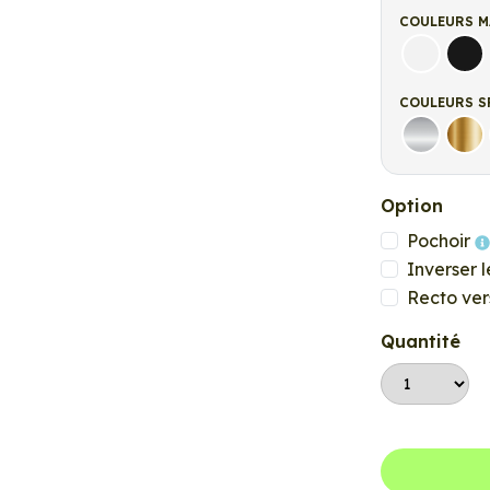
COULEURS M
Blanc ma
Noi
COULEURS S
Argent
Or
Option
Pochoir
Inverser l
Recto ver
Quantité