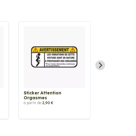
Sticker Attention
Sticker Atten
Orgasmes
Vêtements T
à partir de
2,90 €
à partir de
2,90 €