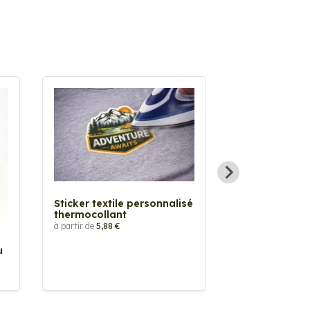
Sticker textile personnalisé
thermocollant
à partir de
5,88 €
u
Sticker Pilot
Drapeau pers
à partir de
2,90 €