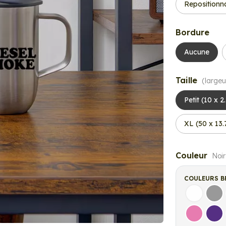
Repositionn
Bordure
Aucune
Taille
(largeu
Petit (10 x 2
XL (50 x 13
Couleur
Noir
COULEURS B
Blanc
Gri
Rose
Vio