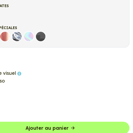
ATES
t
r mat
PÉCIALES
Rose Gold
Chrome
Holographique
Carbone Noir
e visuel
so
Ajouter au panier