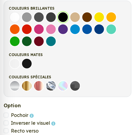
COULEURS BRILLANTES
Blanc
Gris
Gris Foncé
Gris Anthracite
Noir
Beige
Marron
Jaune Clair
Jaune Fonc
Orange
Rouge
Fuchsia
Rose
Violet
Bleu clair
Bleu Moyen
Bleu Foncé
Bleu Vert
Vert clair
Vert Foncé
Bordeaux
Turquoise
COULEURS MATES
Blanc mat
Noir mat
COULEURS SPÉCIALES
Argent
Or
Rose Gold
Chrome
Holographique
Carbone Noir
Option
Pochoir
Inverser le visuel
Recto verso