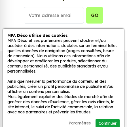
stickers muraux et stickers véhicule. Une solution
simple et rapide qui transforme toutes surfaces
lisses, propres et non poreuses.
GO
Grâce à notre sélection de stickers et autocollants,
adaptez la décoration d’une pièce, d’une voiture,
MPA Déco utilise des cookies
MPA Déco et ses partenaires peuvent stocker et/ou
d’un meuble, d’une porte et de toute autre surface,
accéder à des informations stockées sur un terminal telles
et ce, à moindre coût et sans effort.
que les données de navigation (pages consultées, heure
de connexion). Nous utilisons ces informations afin de
Quels sont les avantages de nos stickers
Autocollants pour véhicules et stickers
développer et améliorer les produits, sélectionner du
décoration ?
contenu personnalisé, des publicités standards et/ou
décoratifs
personnalisées.
Une grande variété de motifs et de couleurs :
nos Jdm Air Ride sont disponibles dans une
Ainsi que mesurer la performance du contenu et des
publicités, créer un profil personnalisé de publicité et/ou
large gamme de motifs et de couleurs, ce qui
MPA Déco
afficher un contenu personnalisé.
vous permet de trouver le sticker parfait pour
Mais également exploiter des études de marché afin de
votre décoration.
générer des données d’audience, gérer les avis clients, le
Nos services
site internet, le suivi de l’activité commerciale, la relation
Une installation facile : nos stickers sont faciles
avec nos partenaires et prévenir les fraudes.
à installer, même pour les débutants. Il suffit de
Nos sites
les décoller de leur support et de les coller sur
Paramétres
Continuer