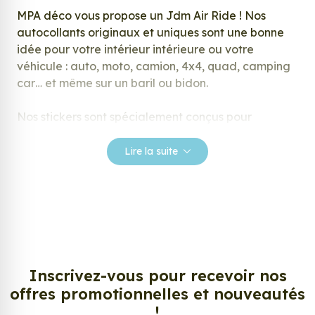
MPA déco vous propose un Jdm Air Ride ! Nos
autocollants originaux et uniques sont une bonne
idée pour votre intérieur intérieure ou votre
véhicule : auto, moto, camion, 4x4, quad, camping
car… et même sur un baril ou bidon.
Nos stickers sont spécialement conçus pour
répondre à vos attentes, laissez vous inspirer parmi
notre large gamme de stickers.
Lire la suite
Personnalisez votre Jdm Air Ride ?
Envie de changer de décoration ? Nous avons la
solution ! Les stickers muraux Jdm Air Ride, aussi
connus sous le nom d’autocollant, d’adhésifs ou de
vinyle, sont tendances et très populaires pour
décorer votre intérieur ou votre véhicule.
Inscrivez-vous pour recevoir nos
offres promotionnelles et nouveautés
Personnalisez la surface de votre choix avec nos
!