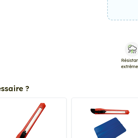
Résista
extrêm
ssaire ?