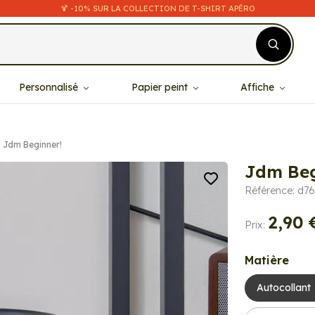
🍹 -10% SUR LA COLLECTION DE T-SHIRT APÉRO
Personnalisé
Papier peint
Affiche
Jdm Beginner!
Jdm Beg
Référence: d7
2,90 
Prix:
Matière
Autocollant