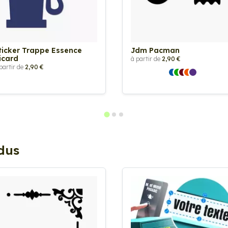
ticker Trappe Essence
Jdm Pacman
icard
à partir de
2,90 €
partir de
2,90 €
ndus