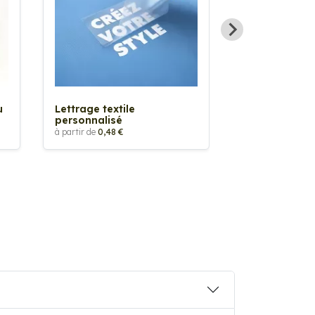
Sticker textil
thermocollan
à partir de
5,88 €
u
Lettrage textile
personnalisé
à partir de
0,48 €