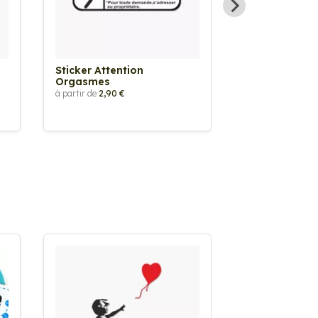
Sticker Attention
Sticker Atten
Orgasmes
Vêtements T
à partir de
2,90 €
à partir de
2,90 €