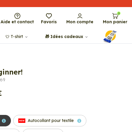
0
Aide et contact
Favoris
Mon compte
Mon panier
👕​​ T-shirt
🎁​ Idées cadeaux
inner!
669
€
Autocollant pour textile
NEW