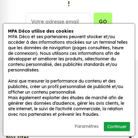
!
stickers muraux et stickers véhicule. Une solution
simple et rapide qui transforme toutes surfaces
lisses, propres et non poreuses.
GO
MPA Déco utilise des cookies
Grâce à notre sélection de stickers et autocollants,
MPA Déco et ses partenaires peuvent stocker et/ou
accéder à des informations stockées sur un terminal telles
adaptez la décoration d’une pièce, d’une voiture,
que les données de navigation (pages consultées, heure
d’un meuble, d’une porte et de toute autre surface,
de connexion). Nous utilisons ces informations afin de
et ce, à moindre coût et sans effort.
développer et améliorer les produits, sélectionner du
contenu personnalisé, des publicités standards et/ou
Quels sont les avantages de nos stickers
personnalisées.
Autocollants pour véhicules et stickers
décoration ?
décoratifs
Ainsi que mesurer la performance du contenu et des
Une grande variété de motifs et de couleurs :
publicités, créer un profil personnalisé de publicité et/ou
afficher un contenu personnalisé.
nos Jdm Bro Code sont disponibles dans une
Mais également exploiter des études de marché afin de
large gamme de motifs et de couleurs, ce qui
MPA Déco
générer des données d’audience, gérer les avis clients, le
vous permet de trouver le sticker parfait pour
site internet, le suivi de l’activité commerciale, la relation
avec nos partenaires et prévenir les fraudes.
votre décoration.
Nos services
Une installation facile : nos stickers sont faciles
Paramétres
Continuer
à installer, même pour les débutants. Il suffit de
Nos sites
les décoller de leur support et de les coller sur