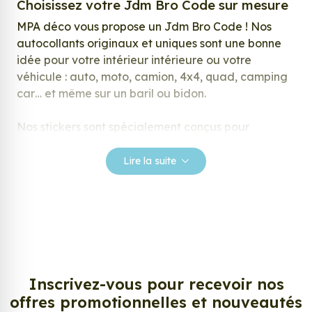
Choisissez votre Jdm Bro Code sur mesure
MPA déco vous propose un Jdm Bro Code ! Nos
autocollants originaux et uniques sont une bonne
idée pour votre intérieur intérieure ou votre
véhicule : auto, moto, camion, 4x4, quad, camping
car… et même sur un baril ou bidon.
Nos stickers sont spécialement conçus pour
répondre à vos attentes, laissez vous inspirer parmi
notre large gamme de stickers.
Lire la suite
Personnalisez votre Jdm Bro Code ?
Envie de changer de décoration ? Nous avons la
solution ! Les stickers muraux Jdm Bro Code, aussi
connus sous le nom d’autocollant, d’adhésifs ou de
vinyle, sont tendances et très populaires pour
décorer votre intérieur ou votre véhicule.
Inscrivez-vous pour recevoir nos
offres promotionnelles et nouveautés
Personnalisez la surface de votre choix avec nos