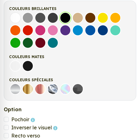
COULEURS BRILLANTES
Blanc
Gris
Gris Foncé
Gris Anthracite
Noir
Beige
Marron
Jaune Clair
Jaune Fonc
Orange
Rouge
Fuchsia
Rose
Violet
Bleu clair
Bleu Moyen
Bleu Foncé
Bleu Vert
Vert clair
Vert Foncé
Bordeaux
Turquoise
COULEURS MATES
Blanc mat
Noir mat
COULEURS SPÉCIALES
Argent
Or
Rose Gold
Chrome
Holographique
Carbone Noir
Option
Pochoir
Inverser le visuel
Recto verso