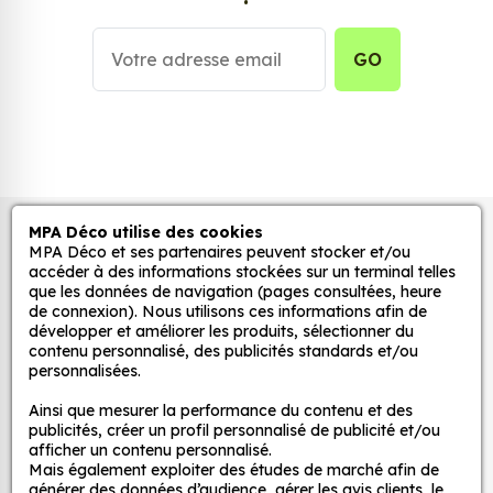
Personnalisez la surface de votre choix avec nos
stickers muraux et stickers véhicule. Une solution
simple et rapide qui transforme toutes surfaces
GO
lisses, propres et non poreuses.
Grâce à notre sélection de stickers et autocollants,
adaptez la décoration d’une pièce, d’une voiture,
d’un meuble, d’une porte et de toute autre surface,
et ce, à moindre coût et sans effort.
MPA Déco utilise des cookies
Autocollants pour véhicules et stickers
MPA Déco et ses partenaires peuvent stocker et/ou
Quels sont les avantages de nos stickers
décoratifs
accéder à des informations stockées sur un terminal telles
décoration ?
que les données de navigation (pages consultées, heure
de connexion). Nous utilisons ces informations afin de
Une grande variété de motifs et de couleurs :
développer et améliorer les produits, sélectionner du
nos Jdm Cur Chaines sont disponibles dans une
MPA Déco
contenu personnalisé, des publicités standards et/ou
large gamme de motifs et de couleurs, ce qui
personnalisées.
vous permet de trouver le sticker parfait pour
Nos services
Ainsi que mesurer la performance du contenu et des
votre décoration.
publicités, créer un profil personnalisé de publicité et/ou
Une installation facile : nos stickers sont faciles
afficher un contenu personnalisé.
Mais également exploiter des études de marché afin de
Nos sites
à installer, même pour les débutants. Il suffit de
générer des données d’audience, gérer les avis clients, le