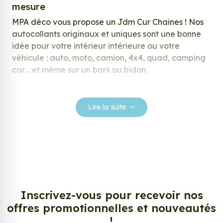
mesure
MPA déco vous propose un Jdm Cur Chaines ! Nos
autocollants originaux et uniques sont une bonne
idée pour votre intérieur intérieure ou votre
véhicule : auto, moto, camion, 4x4, quad, camping
car… et même sur un baril ou bidon.
Nos stickers sont spécialement conçus pour
répondre à vos attentes, laissez vous inspirer parmi
Lire la suite
notre large gamme de stickers.
Personnalisez votre Jdm Cur Chaines ?
Envie de changer de décoration ? Nous avons la
solution ! Les stickers muraux Jdm Cur Chaines,
aussi connus sous le nom d’autocollant, d’adhésifs
ou de vinyle, sont tendances et très populaires pour
Inscrivez-vous pour recevoir nos
décorer votre intérieur ou votre véhicule.
offres promotionnelles et nouveautés
!