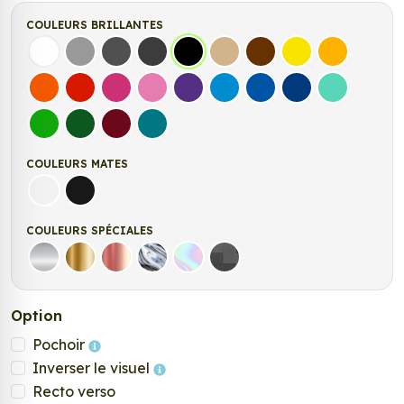
COULEURS BRILLANTES
Blanc
Gris
Gris Foncé
Gris Anthracite
Noir
Beige
Marron
Jaune Clair
Jaune Fonc
Orange
Rouge
Fuchsia
Rose
Violet
Bleu clair
Bleu Moyen
Bleu Foncé
Bleu Vert
Vert clair
Vert Foncé
Bordeaux
Turquoise
COULEURS MATES
Blanc mat
Noir mat
COULEURS SPÉCIALES
Argent
Or
Rose Gold
Chrome
Holographique
Carbone Noir
Option
Pochoir
Inverser le visuel
Recto verso