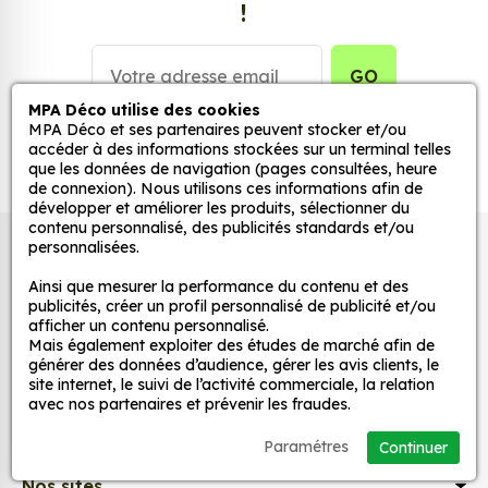
!
stickers muraux et stickers véhicule. Une solution
simple et rapide qui transforme toutes surfaces
lisses, propres et non poreuses.
GO
MPA Déco utilise des cookies
Grâce à notre sélection de stickers et autocollants,
MPA Déco et ses partenaires peuvent stocker et/ou
accéder à des informations stockées sur un terminal telles
adaptez la décoration d’une pièce, d’une voiture,
que les données de navigation (pages consultées, heure
d’un meuble, d’une porte et de toute autre surface,
de connexion). Nous utilisons ces informations afin de
et ce, à moindre coût et sans effort.
développer et améliorer les produits, sélectionner du
contenu personnalisé, des publicités standards et/ou
Quels sont les avantages de nos stickers
personnalisées.
Autocollants pour véhicules et stickers
décoration ?
décoratifs
Ainsi que mesurer la performance du contenu et des
Une grande variété de motifs et de couleurs :
publicités, créer un profil personnalisé de publicité et/ou
afficher un contenu personnalisé.
nos Jdm Cur Japon sont disponibles dans une
Mais également exploiter des études de marché afin de
large gamme de motifs et de couleurs, ce qui
MPA Déco
générer des données d’audience, gérer les avis clients, le
vous permet de trouver le sticker parfait pour
site internet, le suivi de l’activité commerciale, la relation
avec nos partenaires et prévenir les fraudes.
votre décoration.
Nos services
Une installation facile : nos stickers sont faciles
Paramétres
Continuer
à installer, même pour les débutants. Il suffit de
Nos sites
les décoller de leur support et de les coller sur