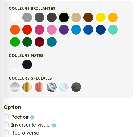
COULEURS BRILLANTES
Blanc
Gris
Gris Foncé
Gris Anthracite
Noir
Beige
Marron
Jaune Clair
Jaune Fonc
Orange
Rouge
Fuchsia
Rose
Violet
Bleu clair
Bleu Moyen
Bleu Foncé
Bleu Vert
Vert clair
Vert Foncé
Bordeaux
Turquoise
COULEURS MATES
Blanc mat
Noir mat
COULEURS SPÉCIALES
Argent
Or
Rose Gold
Chrome
Holographique
Carbone Noir
Option
Pochoir
Inverser le visuel
Recto verso