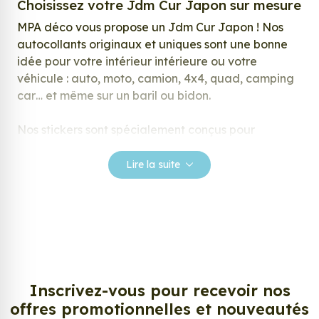
Choisissez votre Jdm Cur Japon sur mesure
MPA déco vous propose un Jdm Cur Japon ! Nos
autocollants originaux et uniques sont une bonne
idée pour votre intérieur intérieure ou votre
véhicule : auto, moto, camion, 4x4, quad, camping
car… et même sur un baril ou bidon.
Nos stickers sont spécialement conçus pour
répondre à vos attentes, laissez vous inspirer parmi
notre large gamme de stickers.
Lire la suite
Personnalisez votre Jdm Cur Japon ?
Envie de changer de décoration ? Nous avons la
solution ! Les stickers muraux Jdm Cur Japon, aussi
connus sous le nom d’autocollant, d’adhésifs ou de
vinyle, sont tendances et très populaires pour
décorer votre intérieur ou votre véhicule.
Inscrivez-vous pour recevoir nos
offres promotionnelles et nouveautés
Personnalisez la surface de votre choix avec nos