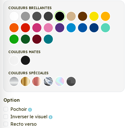
COULEURS BRILLANTES
Blanc
Gris
Gris Foncé
Gris Anthracite
Noir
Beige
Marron
Jaune Clair
Jaune Fonc
Orange
Rouge
Fuchsia
Rose
Violet
Bleu clair
Bleu Moyen
Bleu Foncé
Bleu Vert
Vert clair
Vert Foncé
Bordeaux
Turquoise
COULEURS MATES
Blanc mat
Noir mat
COULEURS SPÉCIALES
Argent
Or
Rose Gold
Chrome
Holographique
Carbone Noir
Option
Pochoir
Inverser le visuel
Recto verso