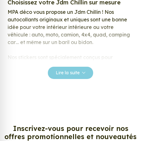
Choisissez votre Jdm Chillin sur mesure
MPA déco vous propose un Jdm Chillin ! Nos
autocollants originaux et uniques sont une bonne
idée pour votre intérieur intérieure ou votre
véhicule : auto, moto, camion, 4x4, quad, camping
car… et même sur un baril ou bidon.
Nos stickers sont spécialement conçus pour
répondre à vos attentes, laissez vous inspirer parmi
notre large gamme de stickers.
Lire la suite
Personnalisez votre Jdm Chillin ?
Envie de changer de décoration ? Nous avons la
solution ! Les stickers muraux Jdm Chillin, aussi
connus sous le nom d’autocollant, d’adhésifs ou de
vinyle, sont tendances et très populaires pour
décorer votre intérieur ou votre véhicule.
Inscrivez-vous pour recevoir nos
offres promotionnelles et nouveautés
Personnalisez la surface de votre choix avec nos