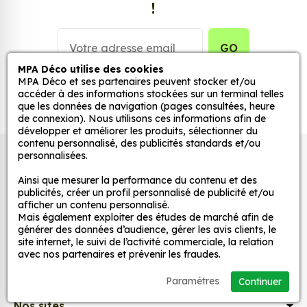
!
stickers muraux et stickers véhicule. Une solution
simple et rapide qui transforme toutes surfaces
lisses, propres et non poreuses.
GO
MPA Déco utilise des cookies
Grâce à notre sélection de stickers et autocollants,
MPA Déco et ses partenaires peuvent stocker et/ou
accéder à des informations stockées sur un terminal telles
adaptez la décoration d’une pièce, d’une voiture,
que les données de navigation (pages consultées, heure
d’un meuble, d’une porte et de toute autre surface,
de connexion). Nous utilisons ces informations afin de
et ce, à moindre coût et sans effort.
développer et améliorer les produits, sélectionner du
contenu personnalisé, des publicités standards et/ou
Quels sont les avantages de nos stickers
personnalisées.
Autocollants pour véhicules et stickers
décoration ?
décoratifs
Ainsi que mesurer la performance du contenu et des
Une grande variété de motifs et de couleurs :
publicités, créer un profil personnalisé de publicité et/ou
afficher un contenu personnalisé.
nos Jdm Chillin sont disponibles dans une large
Mais également exploiter des études de marché afin de
gamme de motifs et de couleurs, ce qui vous
MPA Déco
générer des données d’audience, gérer les avis clients, le
permet de trouver le sticker parfait pour votre
site internet, le suivi de l’activité commerciale, la relation
avec nos partenaires et prévenir les fraudes.
décoration.
Nos services
Une installation facile : nos stickers sont faciles
Paramétres
Continuer
à installer, même pour les débutants. Il suffit de
Nos sites
les décoller de leur support et de les coller sur