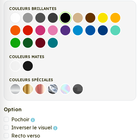
COULEURS BRILLANTES
Blanc
Gris
Gris Foncé
Gris Anthracite
Noir
Beige
Marron
Jaune Clair
Jaune Fonc
Orange
Rouge
Fuchsia
Rose
Violet
Bleu clair
Bleu Moyen
Bleu Foncé
Bleu Vert
Vert clair
Vert Foncé
Bordeaux
Turquoise
COULEURS MATES
Blanc mat
Noir mat
COULEURS SPÉCIALES
Argent
Or
Rose Gold
Chrome
Holographique
Carbone Noir
Option
Pochoir
Inverser le visuel
Recto verso