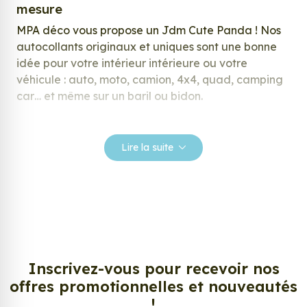
mesure
MPA déco vous propose un Jdm Cute Panda ! Nos
autocollants originaux et uniques sont une bonne
idée pour votre intérieur intérieure ou votre
véhicule : auto, moto, camion, 4x4, quad, camping
car… et même sur un baril ou bidon.
Nos stickers sont spécialement conçus pour
répondre à vos attentes, laissez vous inspirer parmi
Lire la suite
notre large gamme de stickers.
Personnalisez votre Jdm Cute Panda ?
Envie de changer de décoration ? Nous avons la
solution ! Les stickers muraux Jdm Cute Panda,
aussi connus sous le nom d’autocollant, d’adhésifs
ou de vinyle, sont tendances et très populaires pour
Inscrivez-vous pour recevoir nos
décorer votre intérieur ou votre véhicule.
offres promotionnelles et nouveautés
!