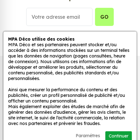
Personnalisez la surface de votre choix avec nos
stickers muraux et stickers véhicule. Une solution
simple et rapide qui transforme toutes surfaces
GO
lisses, propres et non poreuses.
Grâce à notre sélection de stickers et autocollants,
MPA Déco utilise des cookies
MPA Déco et ses partenaires peuvent stocker et/ou
adaptez la décoration d’une pièce, d’une voiture,
accéder à des informations stockées sur un terminal telles
d’un meuble, d’une porte et de toute autre surface,
que les données de navigation (pages consultées, heure
et ce, à moindre coût et sans effort.
de connexion). Nous utilisons ces informations afin de
Autocollants pour véhicules et stickers
développer et améliorer les produits, sélectionner du
Quels sont les avantages de nos stickers
contenu personnalisé, des publicités standards et/ou
décoratifs
personnalisées.
décoration ?
Une grande variété de motifs et de couleurs :
Ainsi que mesurer la performance du contenu et des
publicités, créer un profil personnalisé de publicité et/ou
nos Jdm Cute Panda sont disponibles dans une
MPA Déco
afficher un contenu personnalisé.
large gamme de motifs et de couleurs, ce qui
Mais également exploiter des études de marché afin de
vous permet de trouver le sticker parfait pour
générer des données d’audience, gérer les avis clients, le
Nos services
site internet, le suivi de l’activité commerciale, la relation
votre décoration.
avec nos partenaires et prévenir les fraudes.
Une installation facile : nos stickers sont faciles
Nos sites
à installer, même pour les débutants. Il suffit de
Paramétres
Continuer