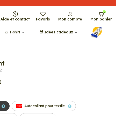
0
Aide et contact
Favoris
Mon compte
Mon panier
👕​​ T-shirt
🎁​ Idées cadeaux
nt
2
€
Autocollant pour textile
NEW