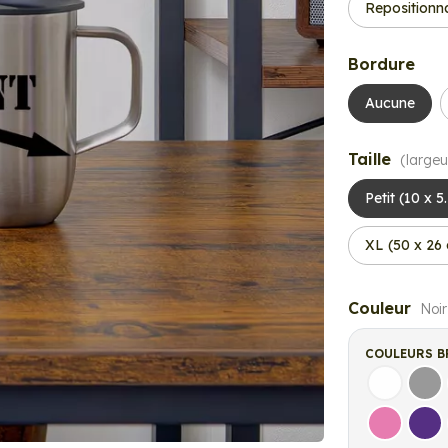
Repositionn
Bordure
Aucune
Taille
(largeu
Petit (10 x 5
XL (50 x 26
Couleur
Noir
COULEURS B
Blanc
Gri
Rose
Vio