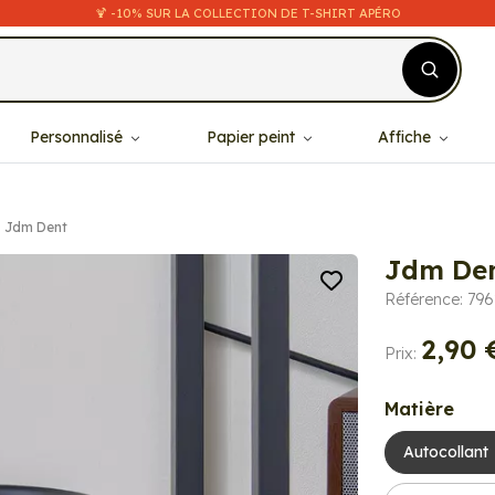
🍹 -10% SUR LA COLLECTION DE T-SHIRT APÉRO
Personnalisé
Papier peint
Affiche
Jdm Dent
Jdm De
Référence: 796
2,90 
Prix:
Matière
Autocollant