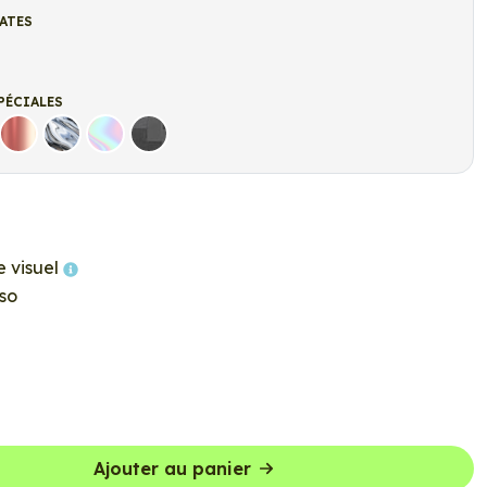
ATES
t
r mat
PÉCIALES
Rose Gold
Chrome
Holographique
Carbone Noir
e visuel
so
Ajouter au panier