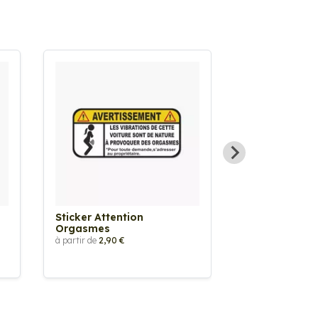
Sticker Attention
Sticker Atten
Orgasmes
Vêtements T
à partir de
2,90 €
à partir de
2,90 €