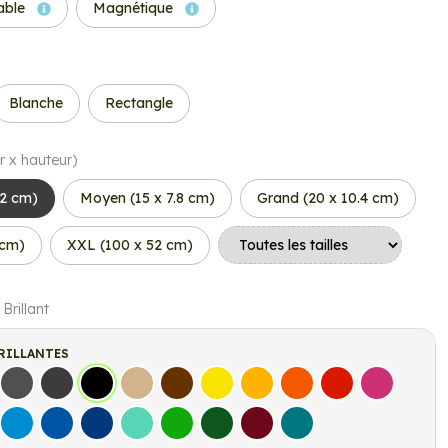
able
Magnétique
Blanche
Rectangle
r x hauteur)
.2 cm)
Moyen (15 x 7.8 cm)
Grand (20 x 10.4 cm)
 cm)
XXL (100 x 52 cm)
 Brillant
RILLANTES
s
Gris Foncé
Gris Anthracite
Noir
Beige
Marron
Jaune Clair
Jaune Foncé
Orange
Rouge
Fuchsia
let
Bleu clair
Bleu Moyen
Bleu Foncé
Bleu Vert
Vert clair
Vert Foncé
Bordeaux
Turquoise