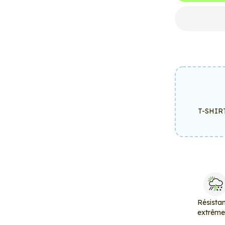
T-SHIR
Résista
extrêm