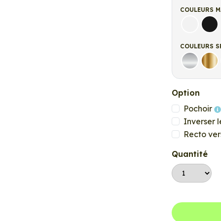
COULEURS M
Blanc ma
Noi
COULEURS S
Argent
Or
Option
Pochoir
Inverser l
Recto ver
Quantité