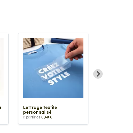
Sticker textil
thermocollan
à partir de
5,88 €
u
Lettrage textile
personnalisé
à partir de
0,48 €