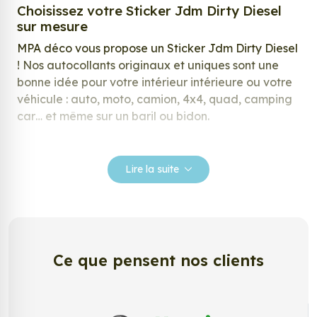
Choisissez votre Sticker Jdm Dirty Diesel
sur mesure
MPA déco vous propose un Sticker Jdm Dirty Diesel
! Nos autocollants originaux et uniques sont une
bonne idée pour votre intérieur intérieure ou votre
véhicule : auto, moto, camion, 4x4, quad, camping
car… et même sur un baril ou bidon.
Nos stickers sont spécialement conçus pour
répondre à vos attentes, laissez vous inspirer parmi
Lire la suite
notre large gamme de stickers.
Personnalisez votre Sticker Jdm Dirty
Diesel ?
Envie de changer de décoration ? Nous avons la
Ce que pensent nos clients
solution ! Les stickers muraux Sticker Jdm Dirty
Diesel, aussi connus sous le nom d’autocollant,
d’adhésifs ou de vinyle, sont tendances et très
populaires pour décorer votre intérieur ou votre