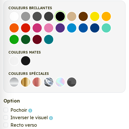
COULEURS BRILLANTES
Blanc
Gris
Gris Foncé
Gris Anthracite
Noir
Beige
Marron
Jaune Clair
Jaune Fonc
Orange
Rouge
Fuchsia
Rose
Violet
Bleu clair
Bleu Moyen
Bleu Foncé
Bleu Vert
Vert clair
Vert Foncé
Bordeaux
Turquoise
COULEURS MATES
Blanc mat
Noir mat
COULEURS SPÉCIALES
Argent
Or
Rose Gold
Chrome
Holographique
Carbone Noir
Option
Pochoir
Inverser le visuel
Recto verso