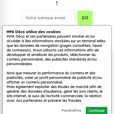
!
stickers muraux et stickers véhicule. Une solution
simple et rapide qui transforme toutes surfaces
lisses, propres et non poreuses.
GO
Grâce à notre sélection de stickers et autocollants,
MPA Déco utilise des cookies
adaptez la décoration d’une pièce, d’une voiture,
MPA Déco et ses partenaires peuvent stocker et/ou
accéder à des informations stockées sur un terminal telles
d’un meuble, d’une porte et de toute autre surface,
que les données de navigation (pages consultées, heure
et ce, à moindre coût et sans effort.
de connexion). Nous utilisons ces informations afin de
développer et améliorer les produits, sélectionner du
Quels sont les avantages de nos stickers
Autocollants pour véhicules et stickers
contenu personnalisé, des publicités standards et/ou
décoration ?
personnalisées.
décoratifs
Une grande variété de motifs et de couleurs :
Ainsi que mesurer la performance du contenu et des
nos Jdm Drift! 2 sont disponibles dans une large
publicités, créer un profil personnalisé de publicité et/ou
afficher un contenu personnalisé.
gamme de motifs et de couleurs, ce qui vous
MPA Déco
Mais également exploiter des études de marché afin de
permet de trouver le sticker parfait pour votre
générer des données d’audience, gérer les avis clients, le
décoration.
site internet, le suivi de l’activité commerciale, la relation
Nos services
avec nos partenaires et prévenir les fraudes.
Une installation facile : nos stickers sont faciles
à installer, même pour les débutants. Il suffit de
Paramétres
Continuer
Nos sites
les décoller de leur support et de les coller sur