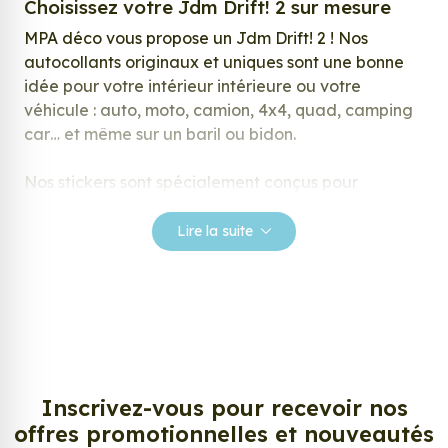
Choisissez votre Jdm Drift! 2 sur mesure
MPA déco vous propose un Jdm Drift! 2 ! Nos
autocollants originaux et uniques sont une bonne
idée pour votre intérieur intérieure ou votre
véhicule : auto, moto, camion, 4x4, quad, camping
car… et même sur un baril ou bidon.
Nos stickers sont spécialement conçus pour
répondre à vos attentes, laissez vous inspirer parmi
notre large gamme de stickers.
Lire la suite
Personnalisez votre Jdm Drift! 2 ?
Envie de changer de décoration ? Nous avons la
solution ! Les stickers muraux Jdm Drift! 2, aussi
connus sous le nom d’autocollant, d’adhésifs ou de
vinyle, sont tendances et très populaires pour
décorer votre intérieur ou votre véhicule.
Inscrivez-vous pour recevoir nos
offres promotionnelles et nouveautés
Personnalisez la surface de votre choix avec nos